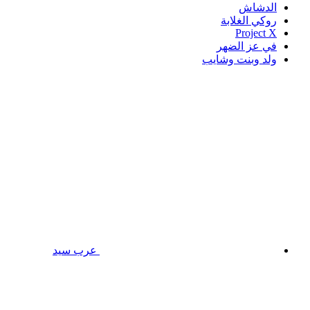
الدشاش
روكي الغلابة
Project X
في عز الضهر
ولد وبنت وشايب
عرب سيد