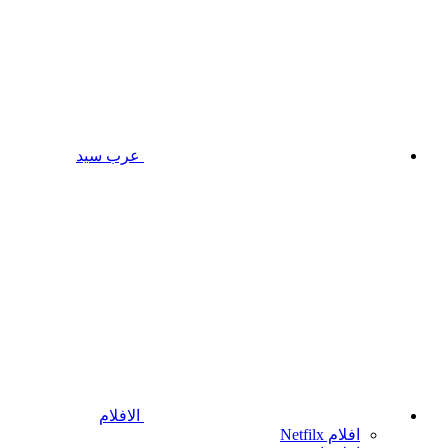
عرب سيد
الافلام
افلام Netfilx