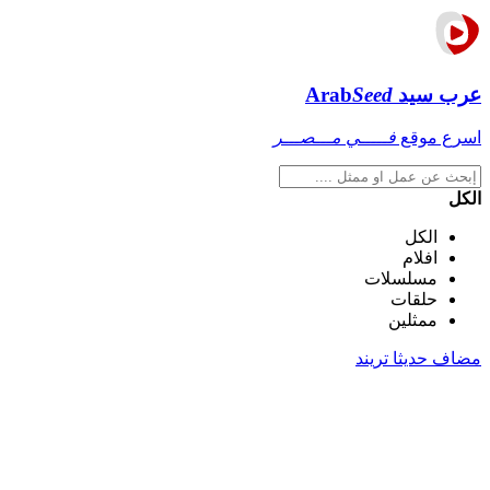
عرب سيد
Seed
Arab
اسرع موقع
فـــــي مـــصـــر
الكل
الكل
افلام
مسلسلات
حلقات
ممثلين
مضاف حديثا
تريند