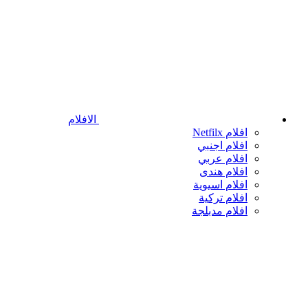
الافلام
افلام Netfilx
افلام اجنبي
افلام عربي
افلام هندى
افلام اسيوية
افلام تركية
افلام مدبلجة