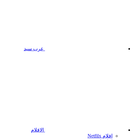
عرب سيد
الافلام
افلام Netfilx