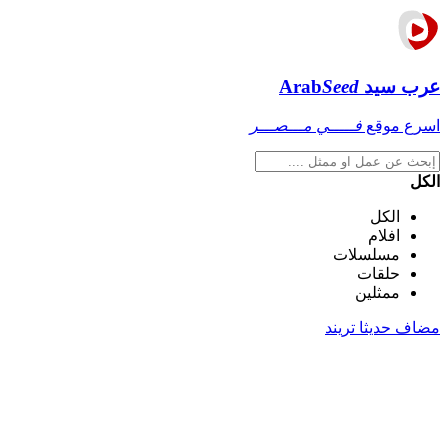
عرب سيد
Seed
Arab
اسرع موقع
فـــــي مـــصـــر
الكل
الكل
افلام
مسلسلات
حلقات
ممثلين
مضاف حديثا
تريند