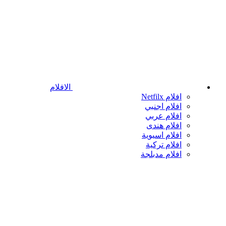
الافلام
افلام Netfilx
افلام اجنبي
افلام عربي
افلام هندى
افلام اسيوية
افلام تركية
افلام مدبلجة