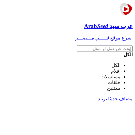
عرب سيد
Seed
Arab
اسرع موقع
فـــــي مـــصـــر
الكل
الكل
افلام
مسلسلات
حلقات
ممثلين
مضاف حديثا
تريند