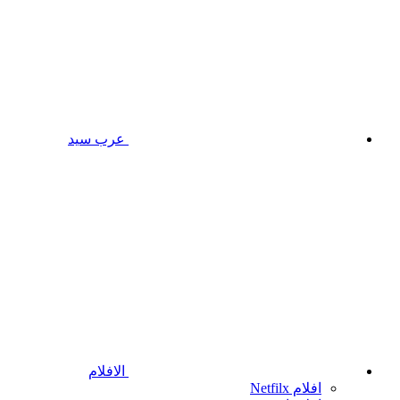
عرب سيد
الافلام
افلام Netfilx