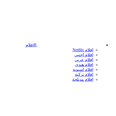
الافلام
افلام Netfilx
افلام اجنبي
افلام عربي
افلام هندى
افلام اسيوية
افلام تركية
افلام مدبلجة