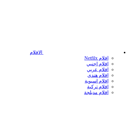
الافلام
افلام Netfilx
افلام اجنبي
افلام عربي
افلام هندى
افلام اسيوية
افلام تركية
افلام مدبلجة