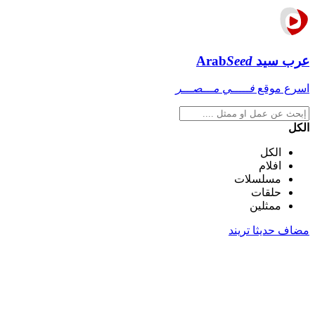
عرب سيد
Seed
Arab
اسرع موقع
فـــــي مـــصـــر
الكل
الكل
افلام
مسلسلات
حلقات
ممثلين
مضاف حديثا
تريند