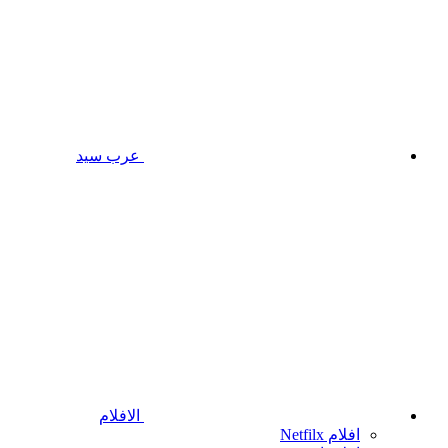
عرب سيد
الافلام
افلام Netfilx