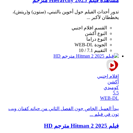
مشاهدة فيلم Hierarchy 2025 مترجم
تدور أحداث الفيلم حول أخوين بالتبني، (ستون) و(ريتش)،
يخططان لأكبر ...
القسم
افلام اجنبي
النوع
أكشن
النوع
دراما
الجودة
WEB-DL
التقييم
7.1 / 10
افلام اجنبي
أكشن
كوميدي
5.5
WEB-DL
يبدأ العميل الخاص جون الفصل الثاني من حياته كفنان ويب
تون في فيلم ...
فيلم Hitman 2 2025 مترجم HD