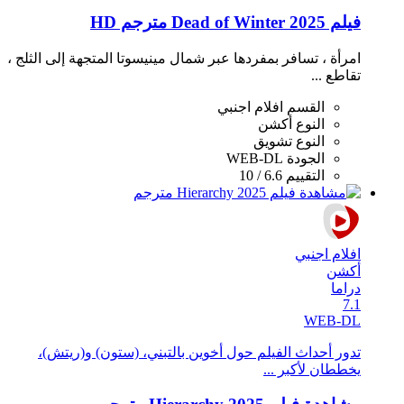
فيلم Dead of Winter 2025 مترجم HD
امرأة ، تسافر بمفردها عبر شمال مينيسوتا المتجهة إلى الثلج ،
تقاطع ...
القسم
افلام اجنبي
النوع
أكشن
النوع
تشويق
الجودة
WEB-DL
التقييم
6.6 / 10
افلام اجنبي
أكشن
دراما
7.1
WEB-DL
تدور أحداث الفيلم حول أخوين بالتبني، (ستون) و(ريتش)،
يخططان لأكبر ...