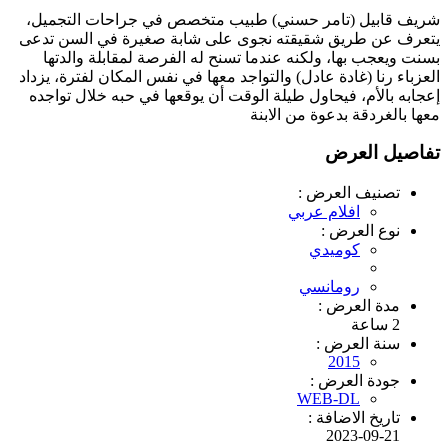
شريف قابيل (تامر حسني) طبيب متخصص في جراحات التجميل،
يتعرف عن طريق شقيقته نجوى على شابة صغيرة في السن تدعى
بسنت ويعجب بها، ولكنه عندما تسنح له الفرصة لمقابلة والدتها
العزباء رنا (غادة عادل) والتواجد معها في نفس المكان لفترة، يزداد
إعجابه بالأم، فيحاول طيلة الوقت أن يوقعها في حبه خلال تواجده
معها بالغردقة بدعوة من الابنة
تفاصيل العرض
تصنيف العرض :
افلام عربي
نوع العرض :
كوميدي
رومانسي
مدة العرض :
2 ساعة
سنة العرض :
2015
جودة العرض :
WEB-DL
تاريخ الاضافة :
2023-09-21