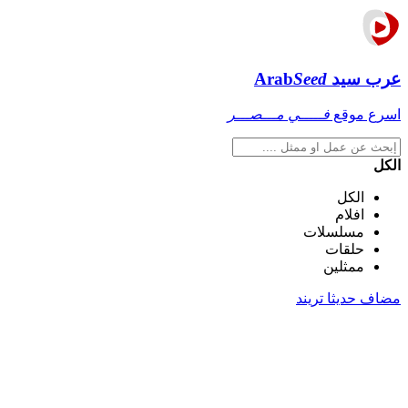
عرب سيد
Seed
Arab
اسرع موقع
فـــــي مـــصـــر
الكل
الكل
افلام
مسلسلات
حلقات
ممثلين
مضاف حديثا
تريند