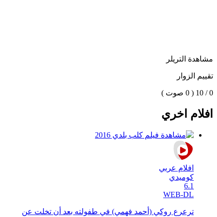
مشاهدة التريلر
تقييم الزوار
0 / 10
( 0 صوت )
افلام اخري
افلام عربي
كوميدي
6.1
WEB-DL
ترعرع روكي (أحمد فهمي) في طفولته بعد أن تخلت عن