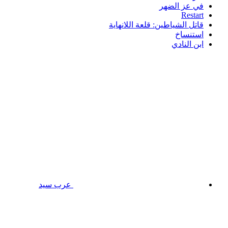
في عز الضهر
Restart
قاتل الشياطين: قلعة اللانهاية
استنساخ
ابن النادي
عرب سيد