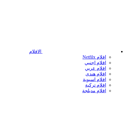
الافلام
افلام Netfilx
افلام اجنبي
افلام عربي
افلام هندى
افلام اسيوية
افلام تركية
افلام مدبلجة