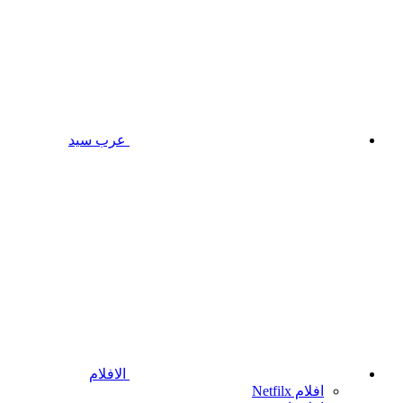
عرب سيد
الافلام
افلام Netfilx