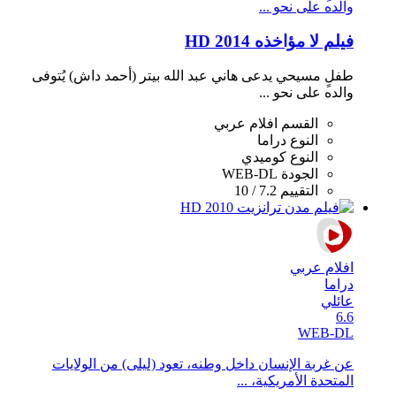
والده على نحو ...
فيلم لا مؤاخذه 2014 HD
طفلٍ مسيحي يدعى هاني عبد الله بيتر (أحمد داش) يُتوفى
والده على نحو ...
القسم
افلام عربي
النوع
دراما
النوع
كوميدي
الجودة
WEB-DL
التقييم
7.2 / 10
افلام عربي
دراما
عائلي
6.6
WEB-DL
عن غربة الإنسان داخل وطنه، تعود (ليلى) من الولايات
المتحدة الأمريكية، ...