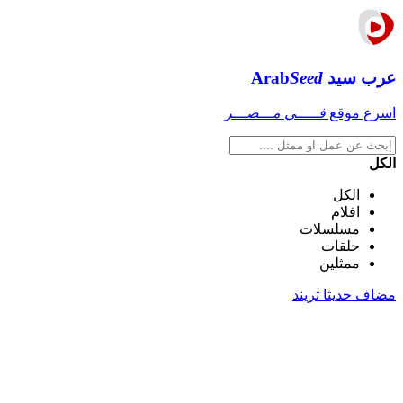
عرب سيد
Seed
Arab
اسرع موقع
فـــــي مـــصـــر
الكل
الكل
افلام
مسلسلات
حلقات
ممثلين
مضاف حديثا
تريند