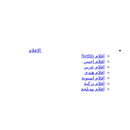
الافلام
افلام Netfilx
افلام اجنبي
افلام عربي
افلام هندى
افلام اسيوية
افلام تركية
افلام مدبلجة