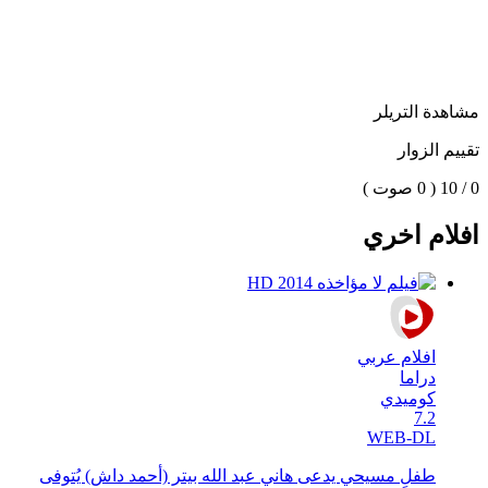
مشاهدة التريلر
تقييم الزوار
0 / 10
( 0 صوت )
افلام اخري
افلام عربي
دراما
كوميدي
7.2
WEB-DL
طفلٍ مسيحي يدعى هاني عبد الله بيتر (أحمد داش) يُتوفى