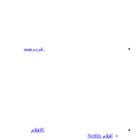
عرب سيد
الافلام
افلام Netfilx