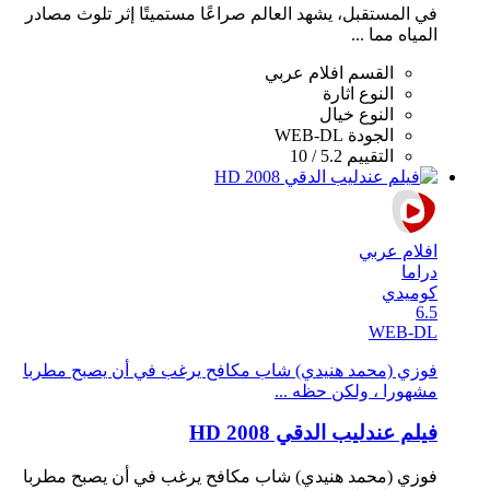
في المستقبل، يشهد العالم صراعًا مستميتًا إثر تلوث مصادر
المياه مما ...
القسم
افلام عربي
النوع
اثارة
النوع
خيال
الجودة
WEB-DL
التقييم
5.2 / 10
افلام عربي
دراما
كوميدي
6.5
WEB-DL
فوزي (محمد هنيدي) شاب مكافح يرغب في أن يصبح مطربا
مشهورا ، ولكن حظه ...
فيلم عندليب الدقي 2008 HD
فوزي (محمد هنيدي) شاب مكافح يرغب في أن يصبح مطربا