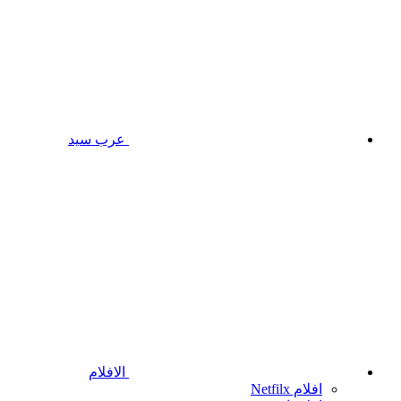
عرب سيد
الافلام
افلام Netfilx