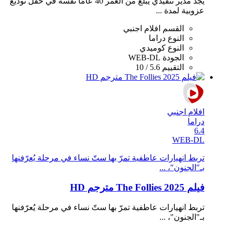
يجد مدير تنفيذي يبلغ من العمر 40 عامًا نفسه في حفل توديع
عزوبية لمدة ...
القسم
افلام اجنبي
النوع
دراما
النوع
كوميدي
الجودة
WEB-DL
التقييم
5.6 / 10
افلام اجنبي
دراما
6.4
WEB-DL
تربط انهيارات عاطفية تمرّ بها ستّ نساء في مرحلة يُعرّفنها
بـ"الجنون"، ...
فيلم The Follies 2025 مترجم HD
تربط انهيارات عاطفية تمرّ بها ستّ نساء في مرحلة يُعرّفنها
بـ"الجنون"، ...