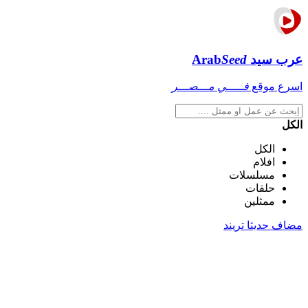
عرب سيد
Seed
Arab
اسرع موقع
فـــــي مـــصـــر
الكل
الكل
افلام
مسلسلات
حلقات
ممثلين
مضاف حديثا
تريند