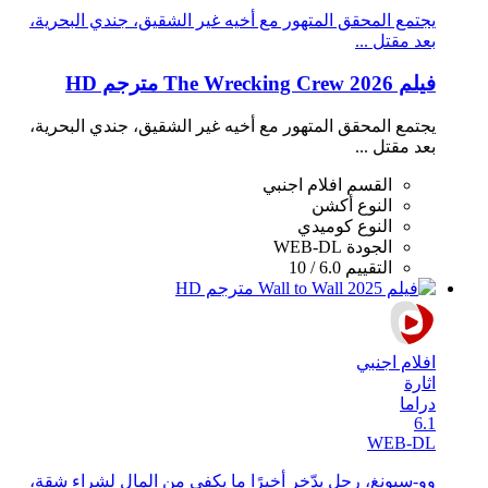
يجتمع المحقق المتهور مع أخيه غير الشقيق، جندي البحرية،
بعد مقتل ...
فيلم The Wrecking Crew 2026 مترجم HD
يجتمع المحقق المتهور مع أخيه غير الشقيق، جندي البحرية،
بعد مقتل ...
القسم
افلام اجنبي
النوع
أكشن
النوع
كوميدي
الجودة
WEB-DL
التقييم
6.0 / 10
افلام اجنبي
اثارة
دراما
6.1
WEB-DL
وو-سيونغ، رجل يدّخر أخيرًا ما يكفي من المال لشراء شقة،