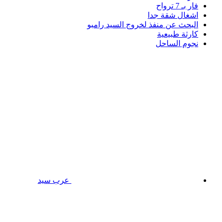
فار بـ 7 ترواح
اشغال شقة جدا
البحث عن منفذ لخروج السيد رامبو
كارثة طبيعية
نجوم الساحل
عرب سيد