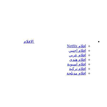
الافلام
افلام Netfilx
افلام اجنبي
افلام عربي
افلام هندى
افلام اسيوية
افلام تركية
افلام مدبلجة