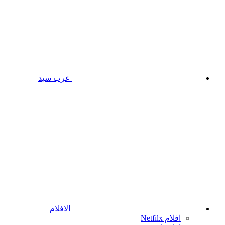
عرب سيد
الافلام
افلام Netfilx