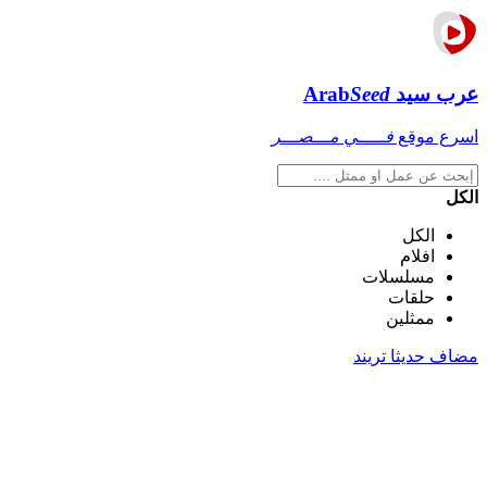
عرب سيد
Seed
Arab
اسرع موقع
فـــــي مـــصـــر
الكل
الكل
افلام
مسلسلات
حلقات
ممثلين
مضاف حديثا
تريند