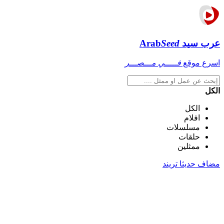
عرب سيد
Seed
Arab
اسرع موقع
فـــــي مـــصـــر
الكل
الكل
افلام
مسلسلات
حلقات
ممثلين
مضاف حديثا
تريند