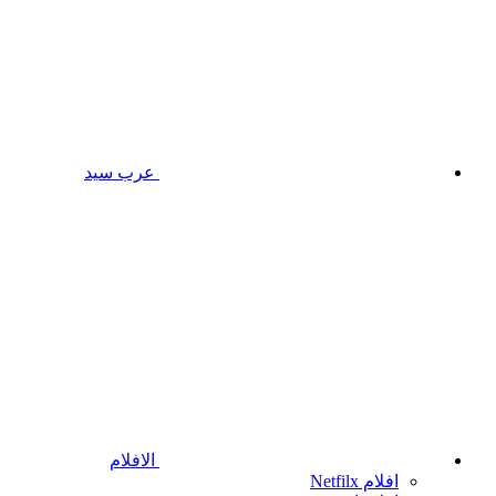
عرب سيد
الافلام
افلام Netfilx