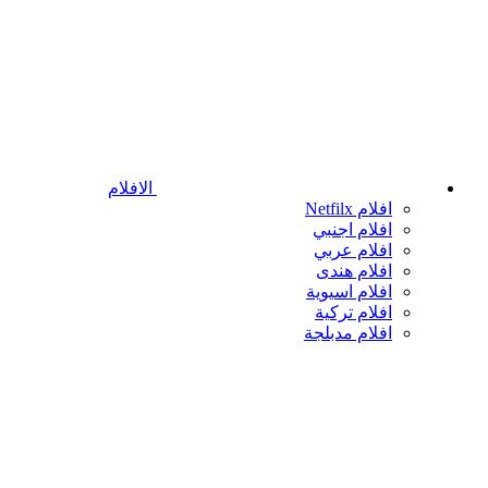
الافلام
افلام Netfilx
افلام اجنبي
افلام عربي
افلام هندى
افلام اسيوية
افلام تركية
افلام مدبلجة