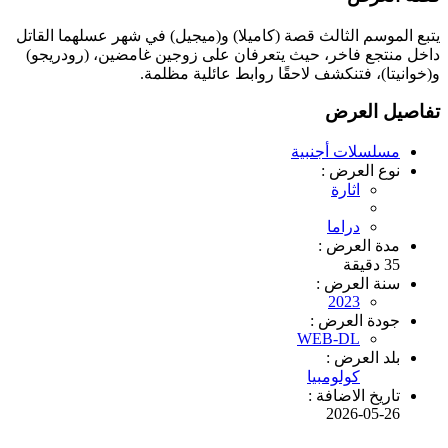
يتبع الموسم الثالث قصة (كاميلا) و(ميجيل) في شهر عسلهما القاتل
داخل منتجع فاخر، حيث يتعرفان على زوجين غامضين، (رودريجو)
و(خوانيتا)، فتنكشف لاحقًا روابط عائلية مظلمة.
تفاصيل العرض
مسلسلات أجنبية
نوع العرض :
اثارة
دراما
مدة العرض :
35 دقيقة
سنة العرض :
2023
جودة العرض :
WEB-DL
بلد العرض :
كولومبيا
تاريخ الاضافة :
2026-05-26