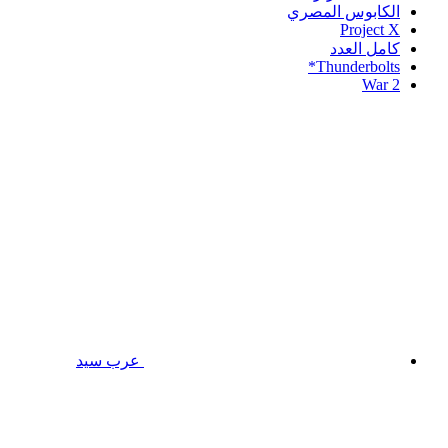
الكابوس المصري
Project X
كامل العدد
Thunderbolts*
War 2
عرب سيد