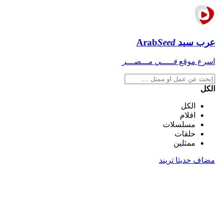
عرب سيد
Seed
Arab
اسرع موقع
فـــــي مـــصـــر
الكل
الكل
افلام
مسلسلات
حلقات
ممثلين
مضاف حديثا
تريند