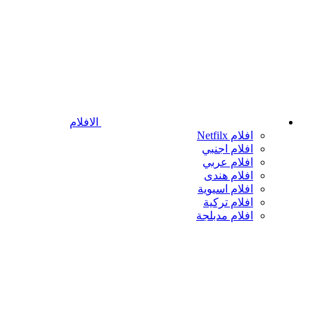
الافلام
افلام Netfilx
افلام اجنبي
افلام عربي
افلام هندى
افلام اسيوية
افلام تركية
افلام مدبلجة