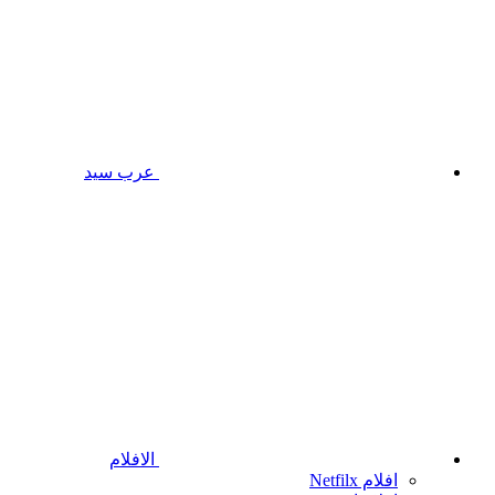
عرب سيد
الافلام
افلام Netfilx