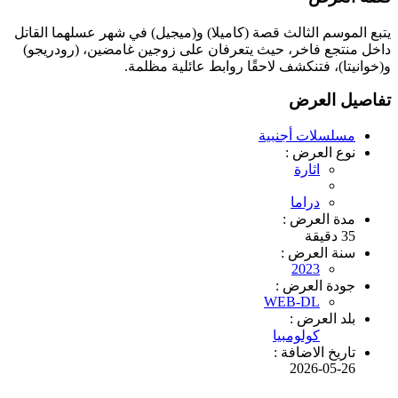
يتبع الموسم الثالث قصة (كاميلا) و(ميجيل) في شهر عسلهما القاتل
داخل منتجع فاخر، حيث يتعرفان على زوجين غامضين، (رودريجو)
و(خوانيتا)، فتنكشف لاحقًا روابط عائلية مظلمة.
تفاصيل العرض
مسلسلات أجنبية
نوع العرض :
اثارة
دراما
مدة العرض :
35 دقيقة
سنة العرض :
2023
جودة العرض :
WEB-DL
بلد العرض :
كولومبيا
تاريخ الاضافة :
2026-05-26