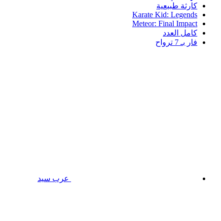
كارثة طبيعية
Karate Kid: Legends
Meteor: Final Impact
كامل العدد
فار بـ 7 ترواح
عرب سيد