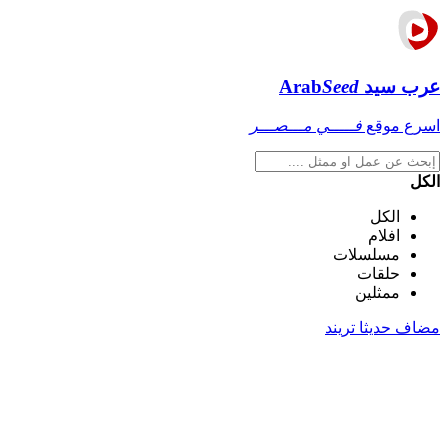
عرب سيد
Seed
Arab
اسرع موقع
فـــــي مـــصـــر
الكل
الكل
افلام
مسلسلات
حلقات
ممثلين
مضاف حديثا
تريند