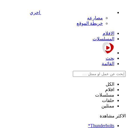
اخري
مصارعه
خريطة الموقع
الافلام
المسلسلات
بحث
القائمة
الكل
افلام
مسلسلات
حلقات
ممثلين
الاكثر مشاهدة
Thunderbolts*