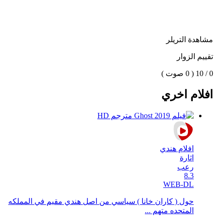
مشاهدة التريلر
تقييم الزوار
0 / 10
( 0 صوت )
افلام اخري
افلام هندي
اثارة
رعب
8.3
WEB-DL
حول ( كاران خانا ) سياسي من اصل هندي مقيم في المملكه
المتحده متهم ...