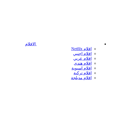
الافلام
افلام Netfilx
افلام اجنبي
افلام عربي
افلام هندى
افلام اسيوية
افلام تركية
افلام مدبلجة