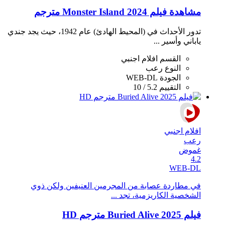
مشاهدة فيلم Monster Island 2024 مترجم
تدور الأحداث في (المحيط الهادئ) عام 1942، حيث يجد جندي
ياباني وأسير ...
القسم
افلام اجنبي
النوع
رعب
الجودة
WEB-DL
التقييم
5.2 / 10
افلام اجنبي
رعب
غموض
4.2
WEB-DL
في مطاردة عصابة من المجرمين العنيفين ولكن ذوي
الشخصية الكاريزمية، تجد ...
فيلم Buried Alive 2025 مترجم HD