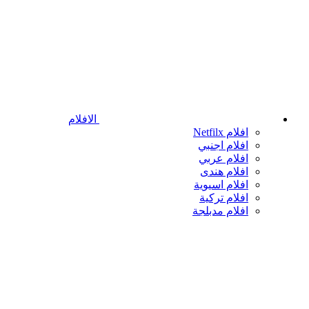
الافلام
افلام Netfilx
افلام اجنبي
افلام عربي
افلام هندى
افلام اسيوية
افلام تركية
افلام مدبلجة