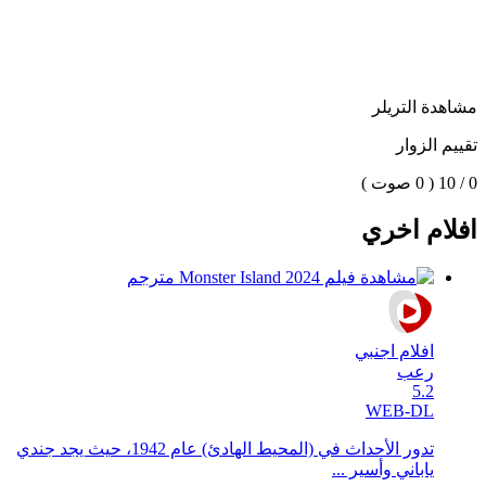
مشاهدة التريلر
تقييم الزوار
0 / 10
( 0 صوت )
افلام اخري
افلام اجنبي
رعب
5.2
WEB-DL
تدور الأحداث في (المحيط الهادئ) عام 1942، حيث يجد جندي
ياباني وأسير ...