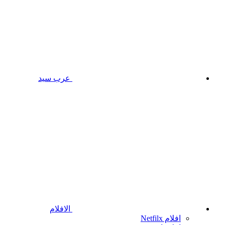
عرب سيد
الافلام
افلام Netfilx