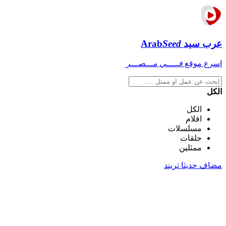
عرب سيد
Seed
Arab
اسرع موقع
فـــــي مـــصـــر
الكل
الكل
افلام
مسلسلات
حلقات
ممثلين
مضاف حديثا
تريند