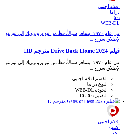
افلام اجنبي
دراما
6.6
WEB-DL
في عام ١٩٧٠، يسافر سباكٌّ فظّ من نيو برونزويك إلى تورنتو
لإطلاق سراح ...
فيلم Drive Back Home 2024 مترجم HD
في عام ١٩٧٠، يسافر سباكٌّ فظّ من نيو برونزويك إلى تورنتو
لإطلاق سراح ...
القسم
افلام اجنبي
النوع
دراما
الجودة
WEB-DL
التقييم
6.6 / 10
افلام اجنبي
أكشن
رعب