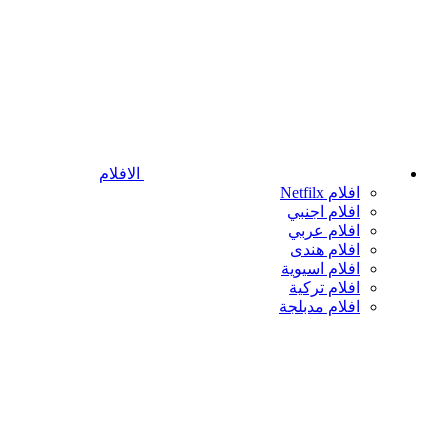
الافلام
افلام Netfilx
افلام اجنبي
افلام عربي
افلام هندى
افلام اسيوية
افلام تركية
افلام مدبلجة