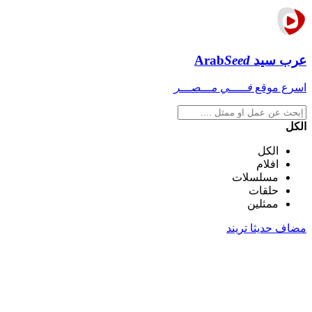
عرب سيد
Seed
Arab
اسرع موقع
فـــــي مـــصـــر
الكل
الكل
افلام
مسلسلات
حلقات
ممثلين
مضاف حديثا
تريند