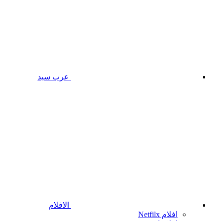
عرب سيد
الافلام
افلام Netfilx