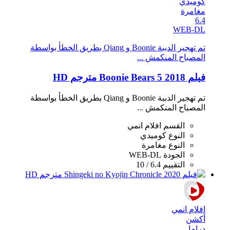
كوميدي
مغامرة
6.4
WEB-DL
تم تهجير الدببة Boonie و Qiang بطريق الخطأ بواسطة
المصباح المنكمش ...
فيلم Boonie Bears 5 2018 مترجم HD
تم تهجير الدببة Boonie و Qiang بطريق الخطأ بواسطة
المصباح المنكمش ...
القسم
افلام انمي
النوع
كوميدي
النوع
مغامرة
الجودة
WEB-DL
التقييم
6.4 / 10
افلام انمي
أكشن
دراما