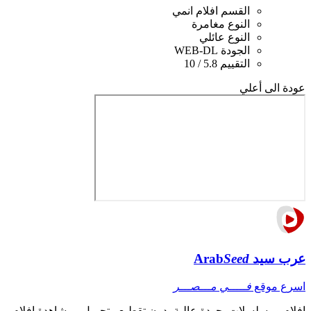
القسم
افلام انمي
النوع
مغامرة
النوع
عائلي
الجودة
WEB-DL
التقييم
5.8 / 10
عودة الى أعلي
عرب سيد
Seed
Arab
اسرع موقع
فـــــي مـــصـــر
افلام ومسلسلات بجودة عالية بدون تقطيع ، تحميل ومشاهدة افلام