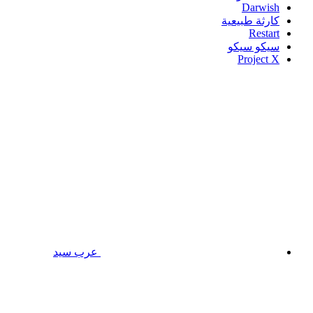
Darwish
كارثة طبيعية
Restart
سيكو سيكو
Project X
عرب سيد