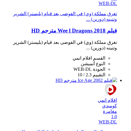
WEB-DL
تغرق مملكة (وي) في الفوضى بعد قيام (بليستر) الشرير
وتنينه (دورين) ...
فيلم Wee l Dragons 2018 مترجم HD
تغرق مملكة (وي) في الفوضى بعد قيام (بليستر) الشرير
وتنينه (دورين) ...
القسم
افلام انمي
النوع
أنميشن
الجودة
WEB-DL
التقييم
2.3 / 10
افلام انمي
كوميدي
مغامرة
1.0
WEB-DL