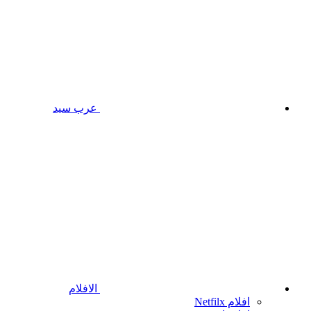
عرب سيد
الافلام
افلام Netfilx