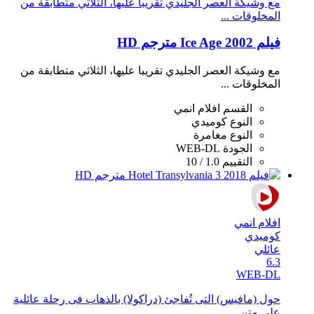
مع وشيكة العصر الجليدي تقريبا عليها، الثلاثي متطابقة من
المخلوقات ...
فيلم Ice Age 2002 مترجم HD
مع وشيكة العصر الجليدي تقريبا عليها، الثلاثي متطابقة من
المخلوقات ...
القسم
افلام انمي
النوع
كوميدي
النوع
مغامرة
الجودة
WEB-DL
التقييم
1.0 / 10
افلام انمي
كوميدي
عائلي
6.3
WEB-DL
حول (مافيس) التى تُفاجئ (دراكولا) بالذهاب فى رحلة عائلية
على متن ...