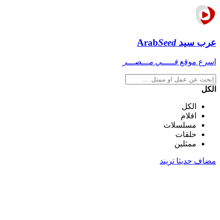
عرب سيد
Seed
Arab
اسرع موقع
فـــــي مـــصـــر
الكل
الكل
افلام
مسلسلات
حلقات
ممثلين
مضاف حديثا
تريند