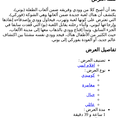
بعد أن أصبح كلا من وودي وفريقه ضمن ألعاب الطفلة (بوني)،
يكتشف أن هناك لعبة جديدة ضمن ألعابها وهي الشوكة (فوركي)،
التي تعترض على كونها لعبة وتهرب، فيحاول وودي وإصدقاءه إنقاذها
وإرجاعها لبوني، وأثناء رحلته يقابل اللعبة (بو) التي فُقدت سابقا في
الجزء السابق، وتبدأ إقناع وودي بالذهاب معها إلى مدينة الألعاب،
حيث الكثير من الأطفال هناك، فيجد وودي نفسه مشتتا بين اكتشاف
عالم جديد، أو العودة بفوركي إلى بوني.
تفاصيل العرض
تصنيف العرض :
افلام انمي
نوع العرض :
كوميدي
مغامرة
خيال
عائلي
مدة العرض :
1 ساعة و 39 دقيقة