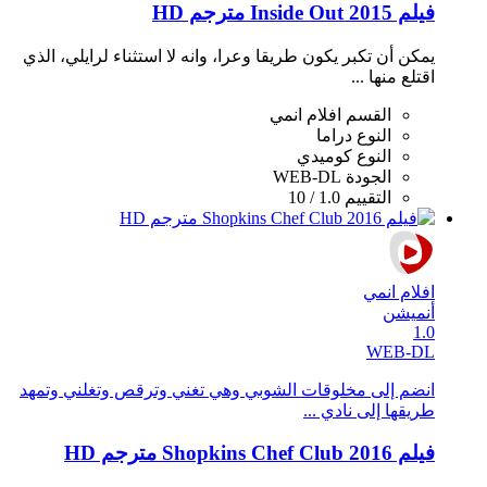
فيلم Inside Out 2015 مترجم HD
يمكن أن تكبر يكون طريقا وعرا، وانه لا استثناء لرايلي، الذي
اقتلع منها ...
القسم
افلام انمي
النوع
دراما
النوع
كوميدي
الجودة
WEB-DL
التقييم
1.0 / 10
افلام انمي
أنميشن
1.0
WEB-DL
انضم إلى مخلوقات الشوبي وهي تغني وترقص وتغلني وتمهد
طريقها إلى نادي ...
فيلم Shopkins Chef Club 2016 مترجم HD