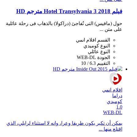
فيلم Hotel Transylvania 3 2018 مترجم HD
حول (مافيس) التى تُفاجئ (دراكولا) بالذهاب فى رحلة عائلية
على متن ...
القسم
افلام انمي
النوع
كوميدي
النوع
عائلي
الجودة
WEB-DL
التقييم
6.3 / 10
افلام انمي
دراما
كوميدي
1.0
WEB-DL
يمكن أن تكبر يكون طريقا وعرا، وانه لا استثناء لرايلي، الذي
اقتلع منها ...