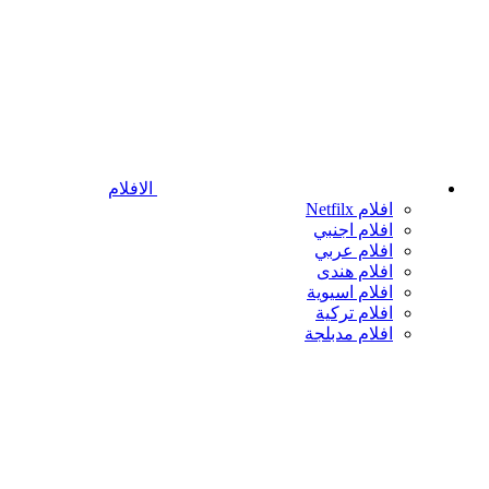
الافلام
افلام Netfilx
افلام اجنبي
افلام عربي
افلام هندى
افلام اسيوية
افلام تركية
افلام مدبلجة