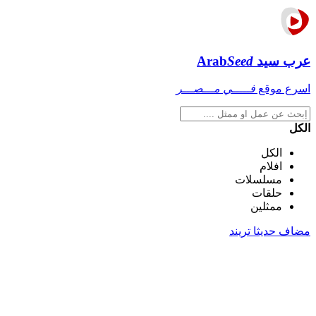
عرب سيد
Seed
Arab
اسرع موقع
فـــــي مـــصـــر
الكل
الكل
افلام
مسلسلات
حلقات
ممثلين
مضاف حديثا
تريند