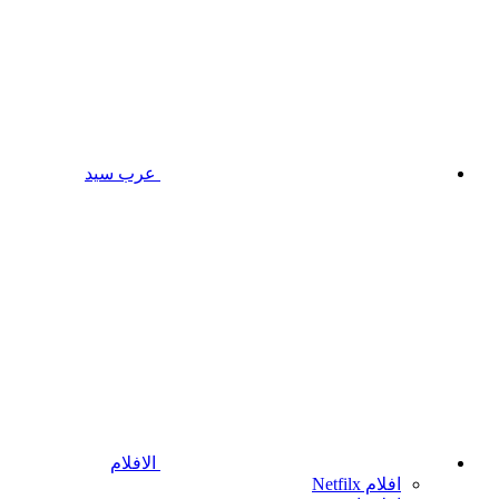
عرب سيد
الافلام
افلام Netfilx