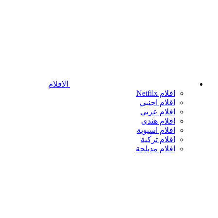
الافلام
افلام Netfilx
افلام اجنبي
افلام عربي
افلام هندى
افلام اسيوية
افلام تركية
افلام مدبلجة