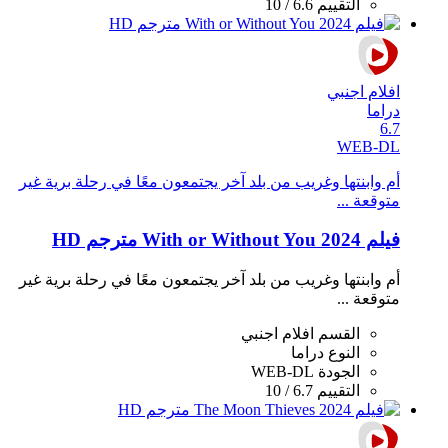
التقييم
6.6 / 10
افلام اجنبي
دراما
6.7
WEB-DL
أم وابنتها وغريب من بلد آخر يجتمعون معًا في رحلة برية غير
متوقعة ...
فيلم With or Without You 2024 مترجم HD
أم وابنتها وغريب من بلد آخر يجتمعون معًا في رحلة برية غير
متوقعة ...
القسم
افلام اجنبي
النوع
دراما
الجودة
WEB-DL
التقييم
6.7 / 10