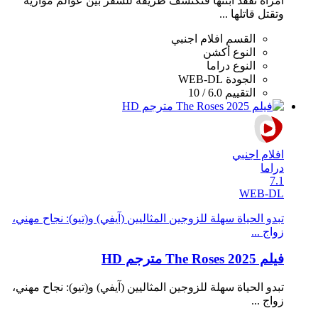
امرأة تفقد ابنتها فتكتشف طريقة للسفر بين عوالم موازية
وتقتل قاتلها ...
القسم
افلام اجنبي
النوع
أكشن
النوع
دراما
الجودة
WEB-DL
التقييم
6.0 / 10
افلام اجنبي
دراما
7.1
WEB-DL
تبدو الحياة سهلة للزوجين المثاليين (آيفي) و(تيو): نجاح مهني،
زواج ...
فيلم The Roses 2025 مترجم HD
تبدو الحياة سهلة للزوجين المثاليين (آيفي) و(تيو): نجاح مهني،
زواج ...