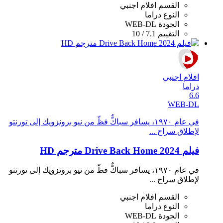
القسم
افلام اجنبي
النوع
دراما
الجودة
WEB-DL
التقييم
7.1 / 10
افلام اجنبي
دراما
6.6
WEB-DL
في عام ١٩٧٠، يسافر سباكٌّ فظّ من نيو برونزويك إلى تورنتو
لإطلاق سراح ...
فيلم Drive Back Home 2024 مترجم HD
في عام ١٩٧٠، يسافر سباكٌّ فظّ من نيو برونزويك إلى تورنتو
لإطلاق سراح ...
القسم
افلام اجنبي
النوع
دراما
الجودة
WEB-DL