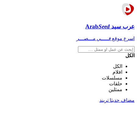
عرب سيد
Seed
Arab
اسرع موقع
فـــــي مـــصـــر
الكل
الكل
افلام
مسلسلات
حلقات
ممثلين
مضاف حديثا
تريند