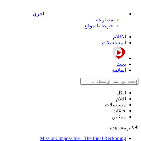
اخري
مصارعه
خريطة الموقع
الافلام
المسلسلات
بحث
القائمة
الكل
افلام
مسلسلات
حلقات
ممثلين
الاكثر مشاهدة
Mission: Impossible - The Final Reckoning