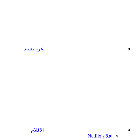
عرب سيد
الافلام
افلام Netfilx