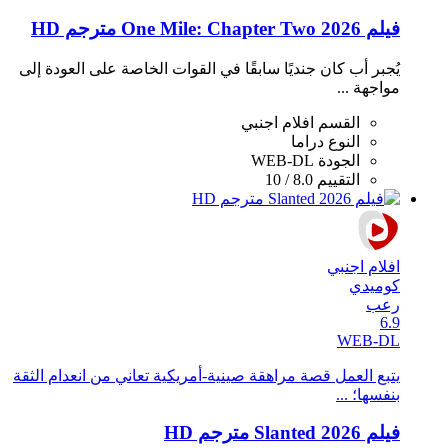
فيلم One Mile: Chapter Two 2026 مترجم HD
يُجبر أب كان جنديًا سابقًا في القوات الخاصة على العودة إلى
مواجهة ...
القسم
افلام اجنبي
النوع
دراما
الجودة
WEB-DL
التقييم
8.0 / 10
افلام اجنبي
كوميدي
رعب
6.9
WEB-DL
يتبع العمل قصة مراهقة صينية-أمريكية تعاني من انعدام الثقة
بنفسها؛ ...
فيلم Slanted 2026 مترجم HD