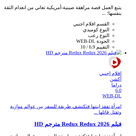
يتبع العمل قصة مراهقة صينية-أمريكية تعاني من انعدام الثقة
بنفسها؛ ...
القسم
افلام اجنبي
النوع
كوميدي
النوع
رعب
الجودة
WEB-DL
التقييم
6.9 / 10
افلام اجنبي
أكشن
دراما
6.0
WEB-DL
امرأة تفقد ابنتها فتكتشف طريقة للسفر بين عوالم موازية
وتقتل قاتلها ...
فيلم Redux Redux 2026 مترجم HD