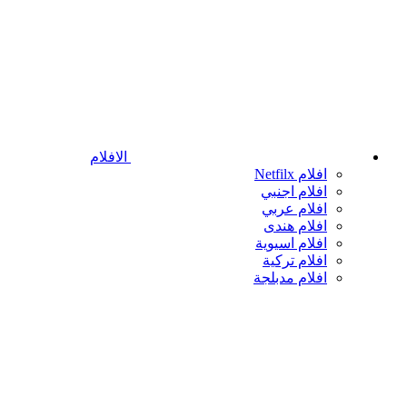
الافلام
افلام Netfilx
افلام اجنبي
افلام عربي
افلام هندى
افلام اسيوية
افلام تركية
افلام مدبلجة