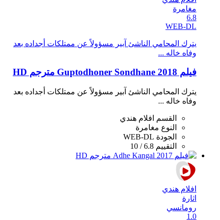
مغامرة
6.8
WEB-DL
يترك المحامي الناشئ آبير مسؤولاً عن ممتلكات أجداده بعد
وفاه خاله ...
فيلم Guptodhoner Sondhane 2018 مترجم HD
يترك المحامي الناشئ آبير مسؤولاً عن ممتلكات أجداده بعد
وفاه خاله ...
القسم
افلام هندي
النوع
مغامرة
الجودة
WEB-DL
التقييم
6.8 / 10
افلام هندي
اثارة
رومانسي
1.0