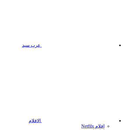
عرب سيد
الافلام
افلام Netfilx