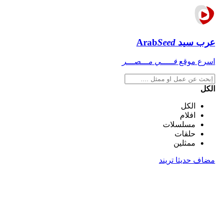
عرب سيد
Seed
Arab
اسرع موقع
فـــــي مـــصـــر
الكل
الكل
افلام
مسلسلات
حلقات
ممثلين
مضاف حديثا
تريند