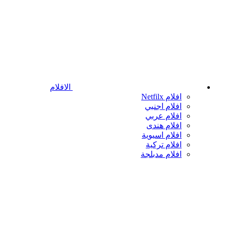
الافلام
افلام Netfilx
افلام اجنبي
افلام عربي
افلام هندى
افلام اسيوية
افلام تركية
افلام مدبلجة