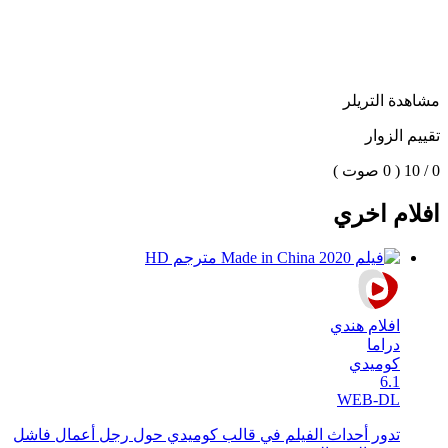
مشاهدة التريلر
تقييم الزوار
0 / 10
( 0 صوت )
افلام اخري
افلام هندي
دراما
كوميدي
6.1
WEB-DL
تدور أحداث الفيلم في قالب كوميدي حول رجل أعمال فاشل