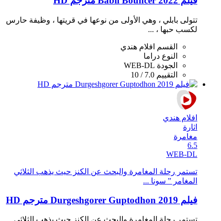
فيلم Babli Bouncer 2022 مترجم HD
تتولى بابلي ، وهي الأولى من نوعها في قريتها ، وظيفة حارس
لكسب حبها ، ...
القسم
افلام هندي
النوع
دراما
الجودة
WEB-DL
التقييم
7.0 / 10
افلام هندي
اثارة
مغامرة
6.5
WEB-DL
تستمر رحلة المغامرة والبحث عن الكنز حيث يذهب الثلاثي
المغامر ” سونا ...
فيلم Durgeshgorer Guptodhon 2019 مترجم HD
تستمر رحلة المغامرة والبحث عن الكنز حيث يذهب الثلاثي