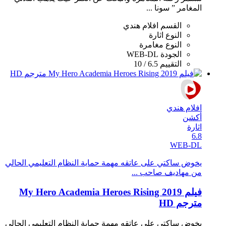
المغامر ” سونا ...
القسم
افلام هندي
النوع
اثارة
النوع
مغامرة
الجودة
WEB-DL
التقييم
6.5 / 10
افلام هندي
أكشن
اثارة
6.8
WEB-DL
يخوض ساكتي على عاتقه مهمة حماية النظام التعليمي الحالي
من مهاديف صاحب ...
فيلم My Hero Academia Heroes Rising 2019
مترجم HD
يخوض ساكتي على عاتقه مهمة حماية النظام التعليمي الحالي