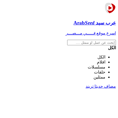
عرب سيد
Seed
Arab
اسرع موقع
فـــــي مـــصـــر
الكل
الكل
افلام
مسلسلات
حلقات
ممثلين
مضاف حديثا
تريند