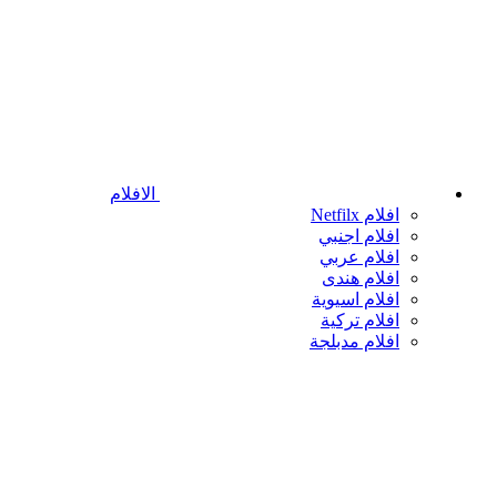
الافلام
افلام Netfilx
افلام اجنبي
افلام عربي
افلام هندى
افلام اسيوية
افلام تركية
افلام مدبلجة