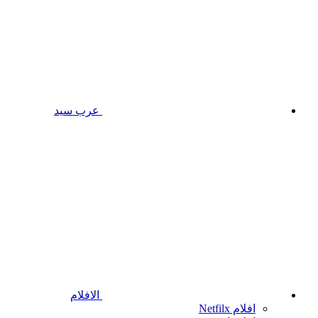
عرب سيد
الافلام
افلام Netfilx