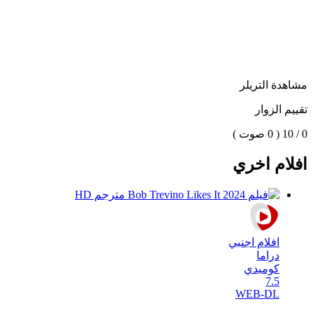
مشاهدة التريلر
تقييم الزوار
0 / 10
( 0 صوت )
افلام اخري
افلام اجنبي
دراما
كوميدي
7.5
WEB-DL