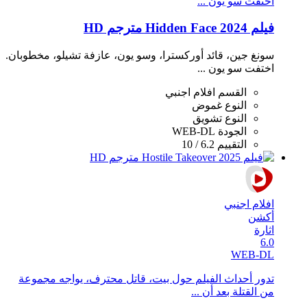
اختفت سو يون ...
فيلم Hidden Face 2024 مترجم HD
سونغ جين، قائد أوركسترا، وسو يون، عازفة تشيلو، مخطوبان.
اختفت سو يون ...
القسم
افلام اجنبي
النوع
غموض
النوع
تشويق
الجودة
WEB-DL
التقييم
6.2 / 10
افلام اجنبي
أكشن
اثارة
6.0
WEB-DL
تدور أحداث الفيلم حول بيت، قاتل محترف، يواجه مجموعة
من القتلة بعد أن ...