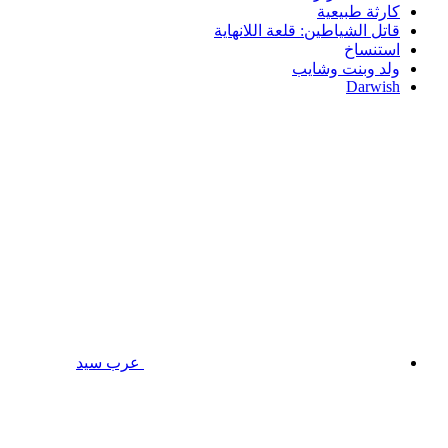
كارثة طبيعية
قاتل الشياطين: قلعة اللانهاية
استنساخ
ولد وبنت وشايب
Darwish
عرب سيد