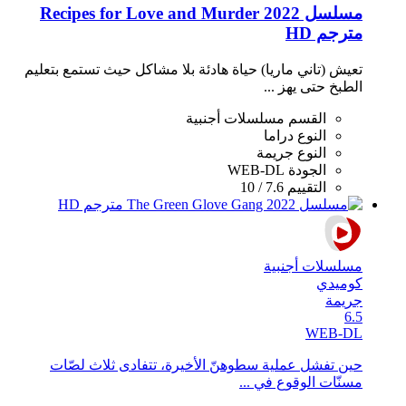
مسلسل Recipes for Love and Murder 2022
مترجم HD
تعيش (تاني ماريا) حياة هادئة بلا مشاكل حيث تستمع بتعليم
الطبخ حتى يهز ...
القسم
مسلسلات أجنبية
النوع
دراما
النوع
جريمة
الجودة
WEB-DL
التقييم
7.6 / 10
مسلسلات أجنبية
كوميدي
جريمة
6.5
WEB-DL
حين تفشل عملية سطوهنّ الأخيرة، تتفادى ثلاث لصّات
مسنّات الوقوع في ...