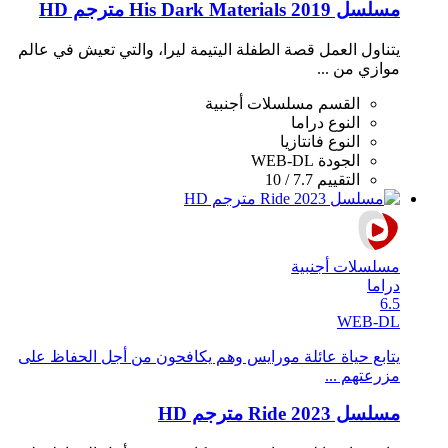
مسلسل His Dark Materials 2019 مترجم HD
يتناول العمل قصة الطفلة اليتيمة ليرا، والتي تعيش في عالم
موازي من ...
القسم
مسلسلات أجنبية
النوع
دراما
النوع
فانتازيا
الجودة
WEB-DL
التقييم
7.7 / 10
مسلسلات أجنبية
دراما
6.5
WEB-DL
يتابع حياة عائلة مورايس وهم يكافحون من أجل الحفاظ على
مزرعتهم ...
مسلسل Ride 2023 مترجم HD