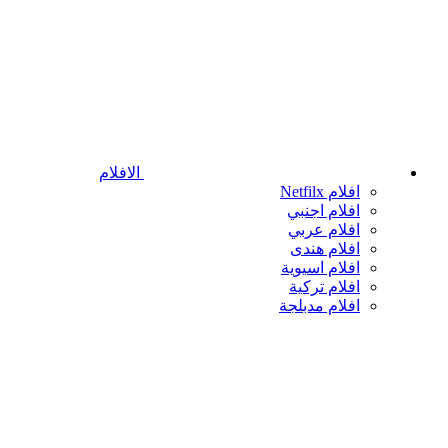
الافلام
افلام Netfilx
افلام اجنبي
افلام عربي
افلام هندى
افلام اسيوية
افلام تركية
افلام مدبلجة