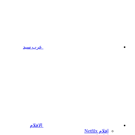
عرب سيد
الافلام
افلام Netfilx