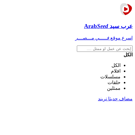
عرب سيد
Seed
Arab
اسرع موقع
فـــــي مـــصـــر
الكل
الكل
افلام
مسلسلات
حلقات
ممثلين
مضاف حديثا
تريند