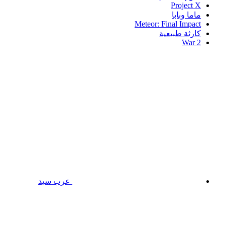
Project X
ماما وبابا
Meteor: Final Impact
كارثة طبيعية
War 2
عرب سيد