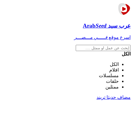
عرب سيد
Seed
Arab
اسرع موقع
فـــــي مـــصـــر
الكل
الكل
افلام
مسلسلات
حلقات
ممثلين
مضاف حديثا
تريند