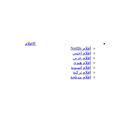
الافلام
افلام Netfilx
افلام اجنبي
افلام عربي
افلام هندى
افلام اسيوية
افلام تركية
افلام مدبلجة