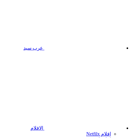
عرب سيد
الافلام
افلام Netfilx