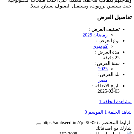
ويفاجئهم بمقالب صاعقة، معتمدا على أحدث صيحات التكنولوجيا،
حيث يستعين بروبوت، ويستقبل الضيوف بسيارة تسلا.
تفاصيل العرض
تصنيف العرض :
رمضان 2025
نوع العرض :
كوميدي
مدة العرض :
25 دقيقة
سنة العرض :
2025
بلد العرض :
مصر
تاريخ الاضافة :
2025-03-03
مشاهدة الحلقة 1
شاهد الحلقة 1 الموسم 0
الرابط المختصر :
https://arabseed.im/?p=90356
شارك مع اصدقائك