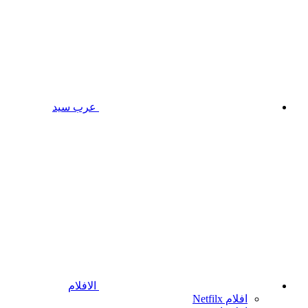
عرب سيد
الافلام
افلام Netfilx