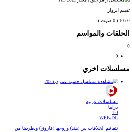
تقييم الزوار
0 / 10
( 0 صوت )
الحلقات والمواسم
0
0
مسلسلات اخري
مسلسلات عربية
دراما
1.0
WEB-DL
تتفاقم الخلافات بين (هند) وزوجها (فاروق) ويطردها من