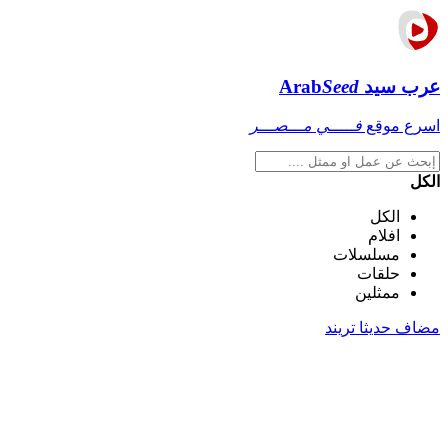
عرب سيد
Seed
Arab
اسرع موقع
فـــــي مـــصـــر
الكل
الكل
افلام
مسلسلات
حلقات
ممثلين
مضاف حديثا
تريند