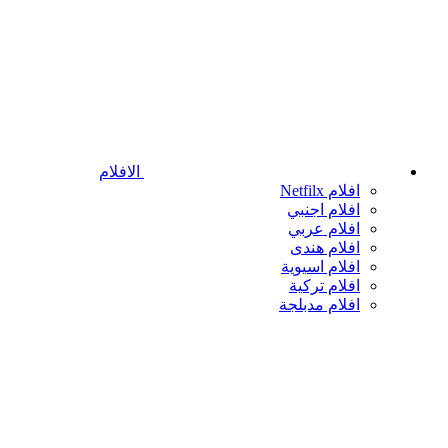
الافلام
افلام Netfilx
افلام اجنبي
افلام عربي
افلام هندى
افلام اسيوية
افلام تركية
افلام مدبلجة