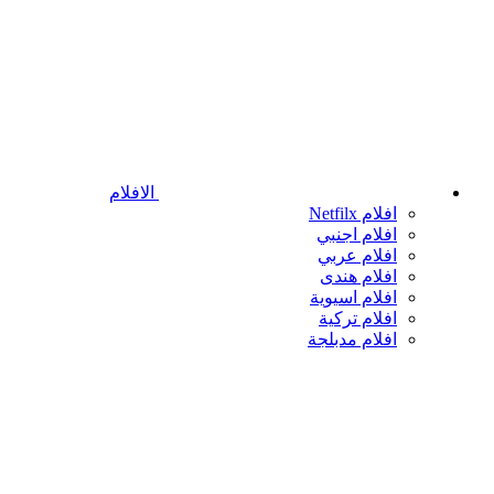
الافلام
افلام Netfilx
افلام اجنبي
افلام عربي
افلام هندى
افلام اسيوية
افلام تركية
افلام مدبلجة