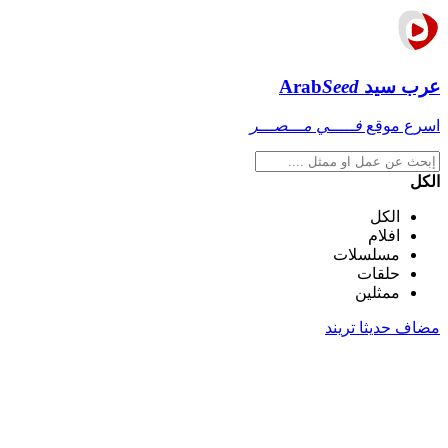
عرب سيد
Seed
Arab
اسرع موقع
فـــــي مـــصـــر
الكل
الكل
افلام
مسلسلات
حلقات
ممثلين
مضاف حديثا
تريند