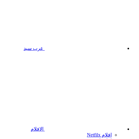
عرب سيد
الافلام
افلام Netfilx