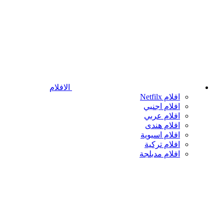
الافلام
افلام Netfilx
افلام اجنبي
افلام عربي
افلام هندى
افلام اسيوية
افلام تركية
افلام مدبلجة