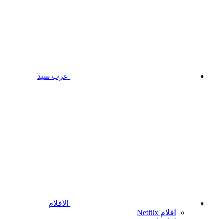
عرب سيد
الافلام
افلام Netfilx