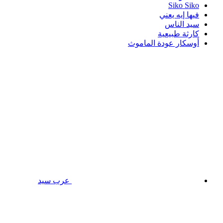
Siko Siko
فيها إيه يعني
سيد الناس
كارثة طبيعية
أوسكار عودة الماموث
عرب سيد