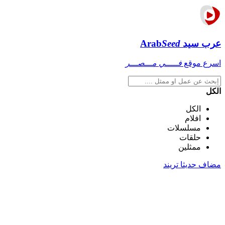
عرب سيد
Seed
Arab
اسرع موقع
فـــــي مـــصـــر
الكل
الكل
افلام
مسلسلات
حلقات
ممثلين
مضاف حديثا
تريند