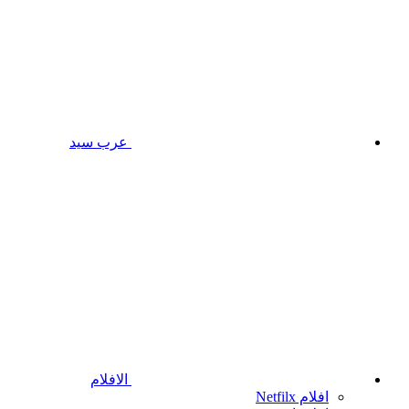
عرب سيد
الافلام
افلام Netfilx