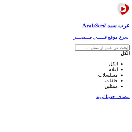
عرب سيد
Seed
Arab
اسرع موقع
فـــــي مـــصـــر
الكل
الكل
افلام
مسلسلات
حلقات
ممثلين
مضاف حديثا
تريند