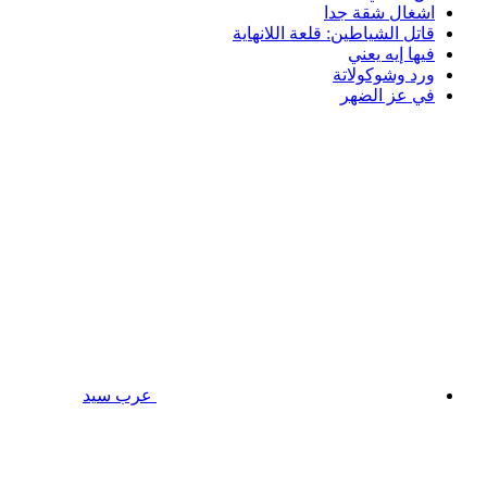
اشغال شقة جدا
قاتل الشياطين: قلعة اللانهاية
فيها إيه يعني
ورد وشوكولاتة
في عز الضهر
عرب سيد