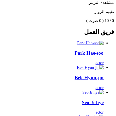
مشاهدة التريلر
تقييم الزوار
0 / 10
( 0 صوت )
فريق العمل
Park Hae-soo
actor
Bek Hyun-jin
actor
Seo Ji-hye
actor