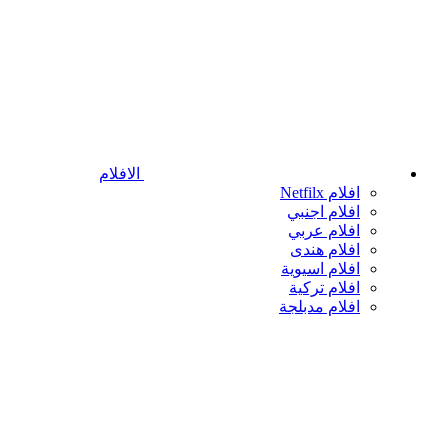
الافلام
افلام Netfilx
افلام اجنبي
افلام عربي
افلام هندى
افلام اسيوية
افلام تركية
افلام مدبلجة