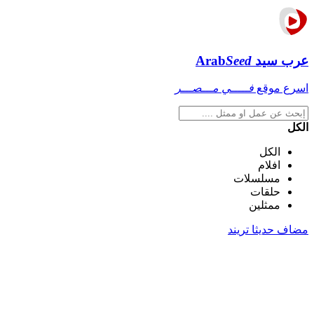
عرب سيد
Seed
Arab
اسرع موقع
فـــــي مـــصـــر
الكل
الكل
افلام
مسلسلات
حلقات
ممثلين
مضاف حديثا
تريند