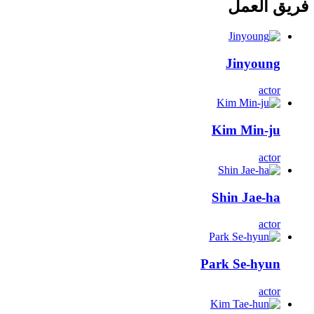
فريق العمل
Jinyoung
actor
Kim Min-ju
actor
Shin Jae-ha
actor
Park Se-hyun
actor