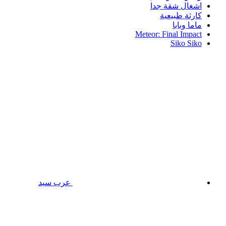
اشغال شقة جدا
كارثة طبيعية
ماما وبابا
Meteor: Final Impact
Siko Siko
عرب سيد