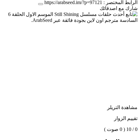
الرابط المختصر :
https://arabseed.im/?p=97121
شارك مع اصدقائك
مشاهدة التريلر
تقييم الزوار
0 / 10
( 0 صوت )