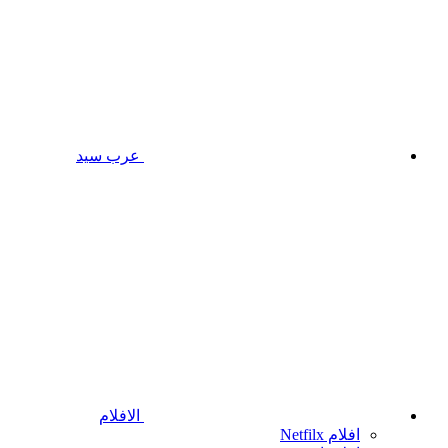
عرب سيد
الافلام
افلام Netfilx