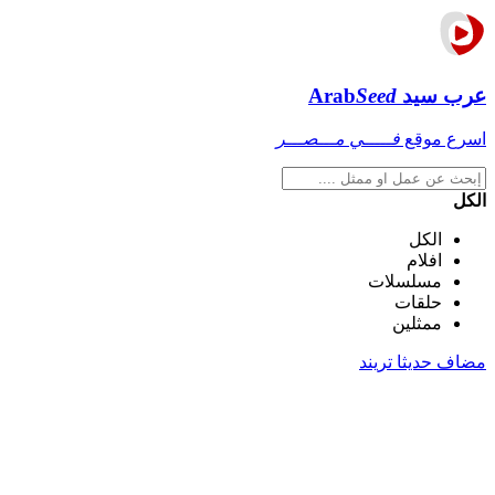
عرب سيد
Seed
Arab
اسرع موقع
فـــــي مـــصـــر
الكل
الكل
افلام
مسلسلات
حلقات
ممثلين
مضاف حديثا
تريند