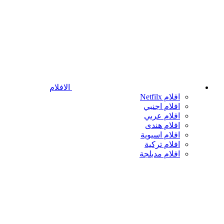
الافلام
افلام Netfilx
افلام اجنبي
افلام عربي
افلام هندى
افلام اسيوية
افلام تركية
افلام مدبلجة