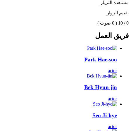
مشاهدة التريلر
تقييم الزوار
0 / 10
( 0 صوت )
فريق العمل
Park Hae-soo
actor
Bek Hyun-jin
actor
Seo Ji-hye
actor