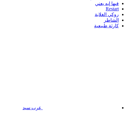
فيها إيه يعني
Restart
روكي الغلابة
الشاطر
كارثة طبيعية
عرب سيد