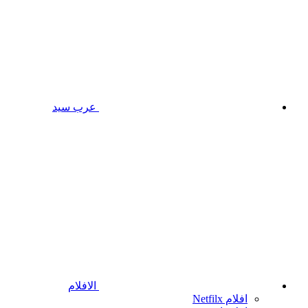
عرب سيد
الافلام
افلام Netfilx