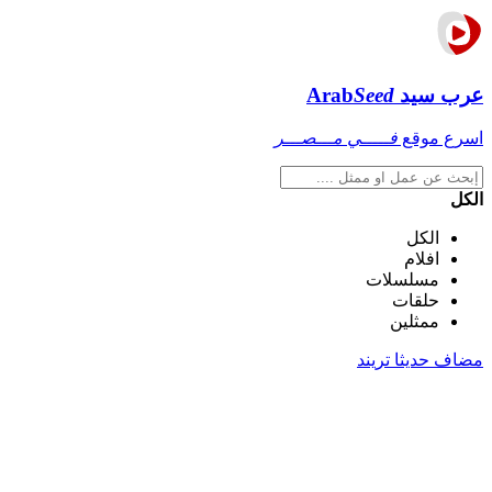
عرب سيد
Seed
Arab
اسرع موقع
فـــــي مـــصـــر
الكل
الكل
افلام
مسلسلات
حلقات
ممثلين
مضاف حديثا
تريند