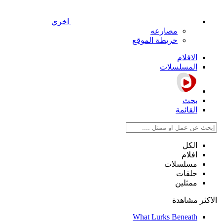
اخري
مصارعه
خريطة الموقع
الافلام
المسلسلات
بحث
القائمة
الكل
افلام
مسلسلات
حلقات
ممثلين
الاكثر مشاهدة
What Lurks Beneath