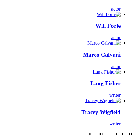
actor
Will Forte
actor
Marco Calvani
actor
Lang Fisher
writer
Tracey Wigfield
writer