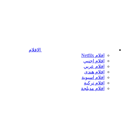
الافلام
افلام Netfilx
افلام اجنبي
افلام عربي
افلام هندى
افلام اسيوية
افلام تركية
افلام مدبلجة