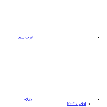
عرب سيد
الافلام
افلام Netfilx