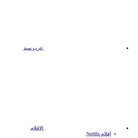
عرب سيد
الافلام
افلام Netfilx