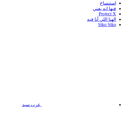
استنساخ
فيها إيه يعني
Project X
الهنا اللي أنا فيه
Siko Siko
عرب سيد