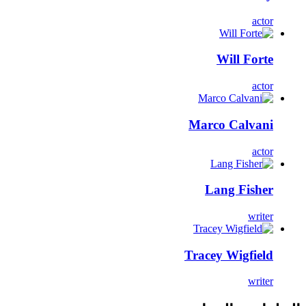
actor
Will Forte
actor
Marco Calvani
actor
Lang Fisher
writer
Tracey Wigfield
writer