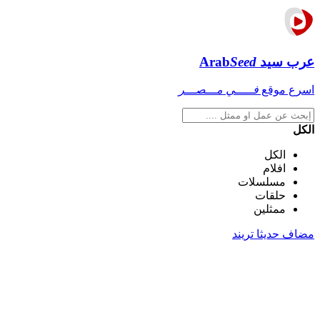
عرب سيد
Seed
Arab
اسرع موقع
فـــــي مـــصـــر
الكل
الكل
افلام
مسلسلات
حلقات
ممثلين
مضاف حديثا
تريند