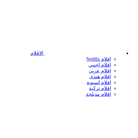
الافلام
افلام Netfilx
افلام اجنبي
افلام عربي
افلام هندى
افلام اسيوية
افلام تركية
افلام مدبلجة