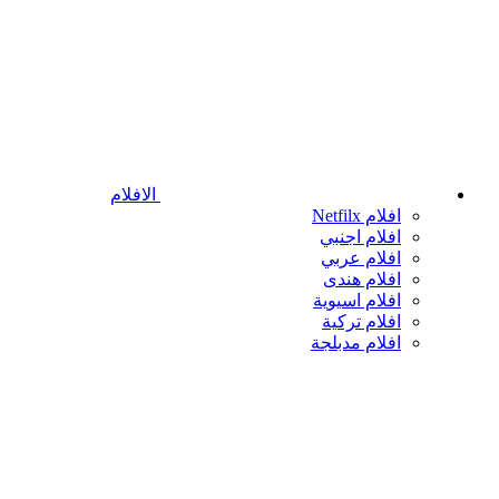
الافلام
افلام Netfilx
افلام اجنبي
افلام عربي
افلام هندى
افلام اسيوية
افلام تركية
افلام مدبلجة