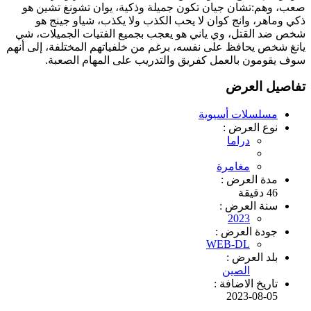
صعب، وهم:تشان جيان تكون جميلة وذكية، يوان تشونغ تشين هو
ذكي وماهر، وانج كوان لا يحب الكذب ولا يكذب، شياو جينج هو
شخص ضد القتل، وي ياني هو يعجب بجميع الفتيات الجميلات، شي
يانغ شخص يحافظ على نفسه، برغم من خلفياتهم المختلفة، إلى أنهم
سوف يقومون بالعمل كفريق والتدريب على المهام الصعبة.
تفاصيل العرض
مسلسلات أسيوية
نوع العرض :
دراما
مغامرة
مدة العرض :
46 دقيقة
سنة العرض :
2023
جودة العرض :
WEB-DL
بلد العرض :
الصين
تاريخ الاضافة :
2023-08-05