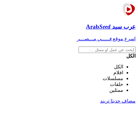
عرب سيد
Seed
Arab
اسرع موقع
فـــــي مـــصـــر
الكل
الكل
افلام
مسلسلات
حلقات
ممثلين
مضاف حديثا
تريند