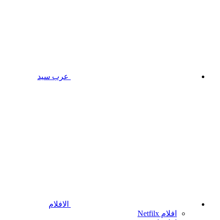
عرب سيد
الافلام
افلام Netfilx