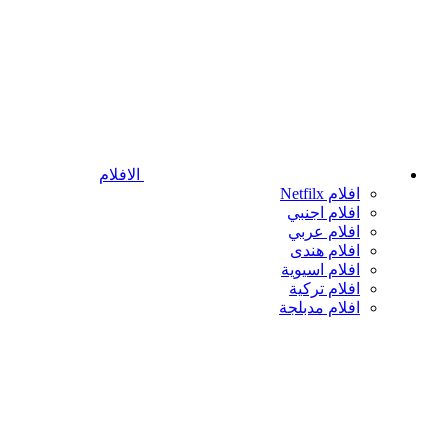
الافلام
افلام Netfilx
افلام اجنبي
افلام عربي
افلام هندى
افلام اسيوية
افلام تركية
افلام مدبلجة