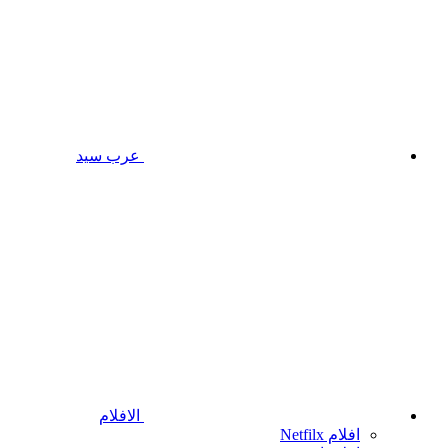
عرب سيد
الافلام
افلام Netfilx