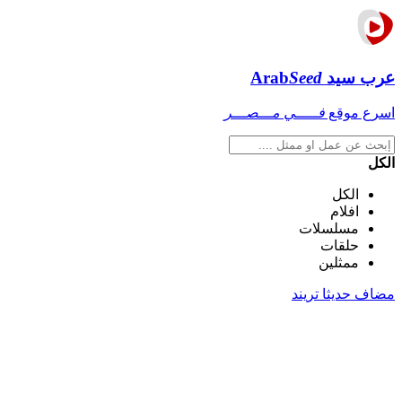
عرب سيد
Seed
Arab
اسرع موقع
فـــــي مـــصـــر
الكل
الكل
افلام
مسلسلات
حلقات
ممثلين
مضاف حديثا
تريند