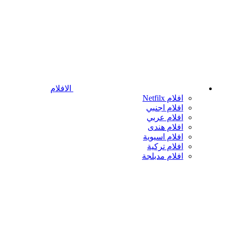
الافلام
افلام Netfilx
افلام اجنبي
افلام عربي
افلام هندى
افلام اسيوية
افلام تركية
افلام مدبلجة