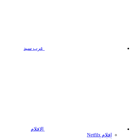
عرب سيد
الافلام
افلام Netfilx