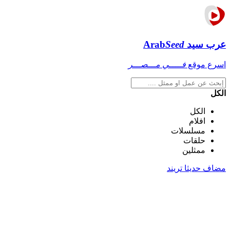
عرب سيد
Seed
Arab
اسرع موقع
فـــــي مـــصـــر
الكل
الكل
افلام
مسلسلات
حلقات
ممثلين
مضاف حديثا
تريند