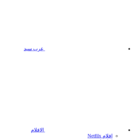
عرب سيد
الافلام
افلام Netfilx