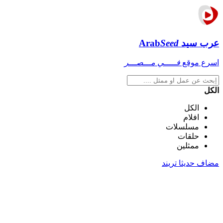
عرب سيد
Seed
Arab
اسرع موقع
فـــــي مـــصـــر
الكل
الكل
افلام
مسلسلات
حلقات
ممثلين
مضاف حديثا
تريند