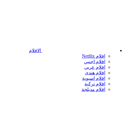
الافلام
افلام Netfilx
افلام اجنبي
افلام عربي
افلام هندى
افلام اسيوية
افلام تركية
افلام مدبلجة