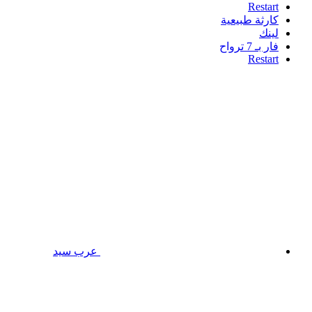
Restart
كارثة طبيعية
لينك
فار بـ 7 ترواح
Restart
عرب سيد