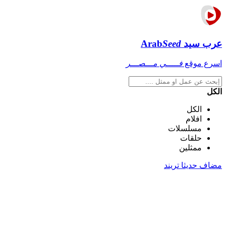
عرب سيد
Seed
Arab
اسرع موقع
فـــــي مـــصـــر
الكل
الكل
افلام
مسلسلات
حلقات
ممثلين
مضاف حديثا
تريند