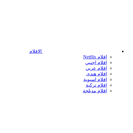
الافلام
افلام Netfilx
افلام اجنبي
افلام عربي
افلام هندى
افلام اسيوية
افلام تركية
افلام مدبلجة