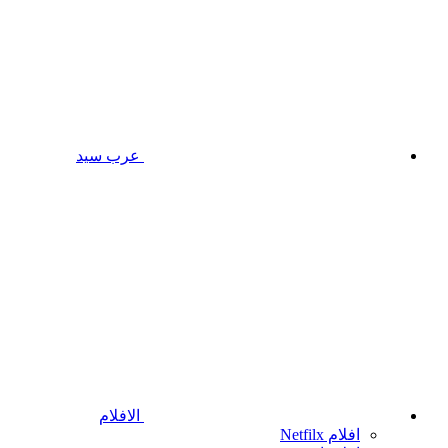
عرب سيد
الافلام
افلام Netfilx