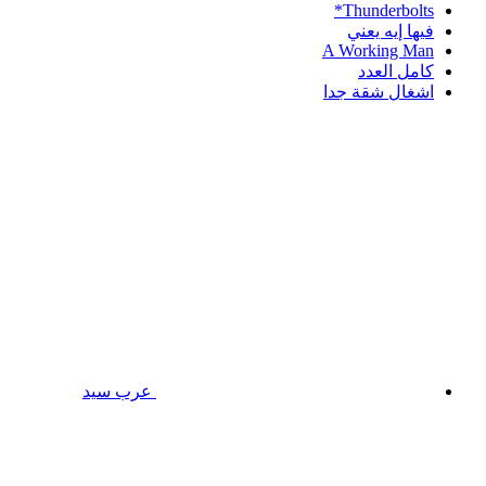
Thunderbolts*
فيها إيه يعني
A Working Man
كامل العدد
اشغال شقة جدا
عرب سيد