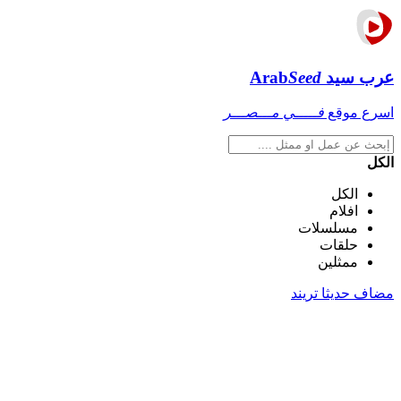
عرب سيد
Seed
Arab
اسرع موقع
فـــــي مـــصـــر
الكل
الكل
افلام
مسلسلات
حلقات
ممثلين
مضاف حديثا
تريند