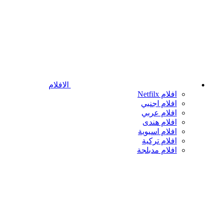
الافلام
افلام Netfilx
افلام اجنبي
افلام عربي
افلام هندى
افلام اسيوية
افلام تركية
افلام مدبلجة