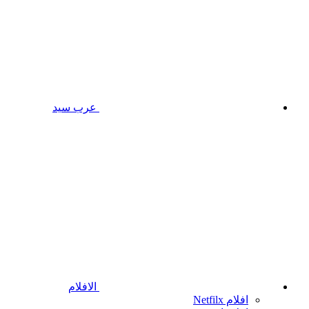
عرب سيد
الافلام
افلام Netfilx