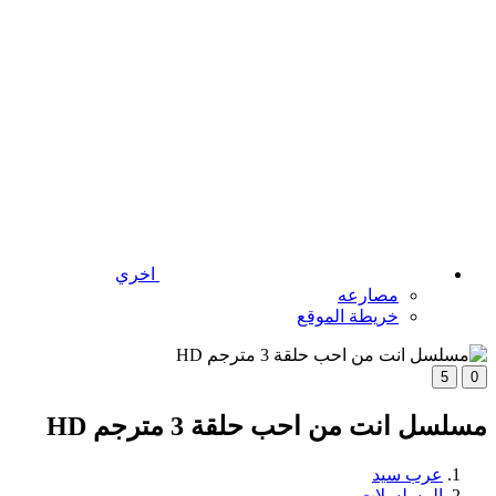
اخري
مصارعه
خريطة الموقع
5
0
مسلسل انت من احب حلقة 3 مترجم HD
عرب سيد
المسلسلات