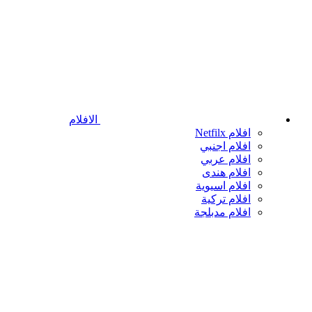
الافلام
افلام Netfilx
افلام اجنبي
افلام عربي
افلام هندى
افلام اسيوية
افلام تركية
افلام مدبلجة