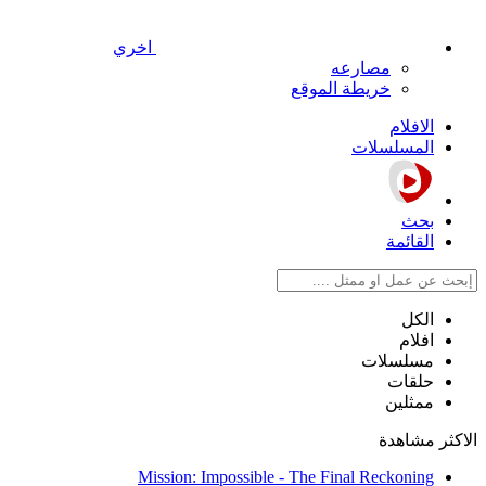
اخري
مصارعه
خريطة الموقع
الافلام
المسلسلات
بحث
القائمة
الكل
افلام
مسلسلات
حلقات
ممثلين
الاكثر مشاهدة
Mission: Impossible - The Final Reckoning