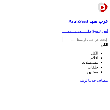
عرب سيد
Seed
Arab
اسرع موقع
فـــــي مـــصـــر
الكل
الكل
افلام
مسلسلات
حلقات
ممثلين
مضاف حديثا
تريند