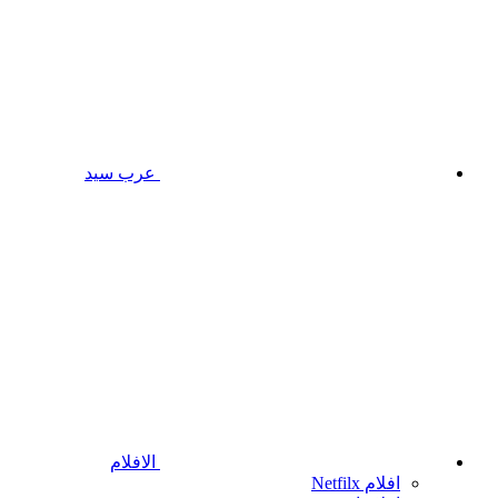
عرب سيد
الافلام
افلام Netfilx