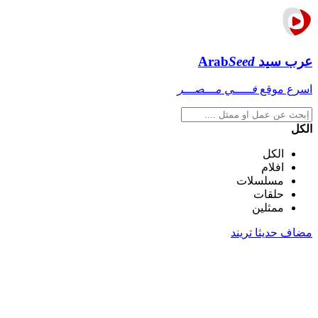
عرب سيد
Seed
Arab
اسرع موقع
فـــــي مـــصـــر
الكل
الكل
افلام
مسلسلات
حلقات
ممثلين
مضاف حديثا
تريند