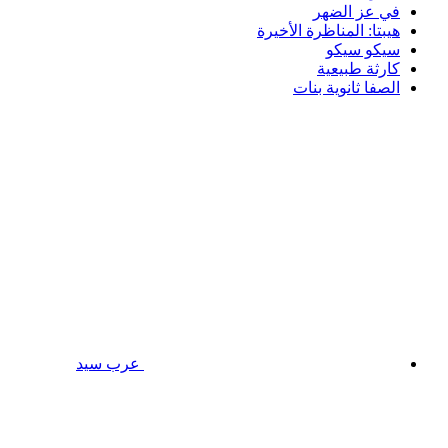
في عز الضهر
هيبتا: المناظرة الأخيرة
سيكو سيكو
كارثة طبيعية
الصفا ثانوية بنات
عرب سيد