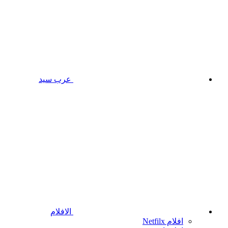
عرب سيد
الافلام
افلام Netfilx