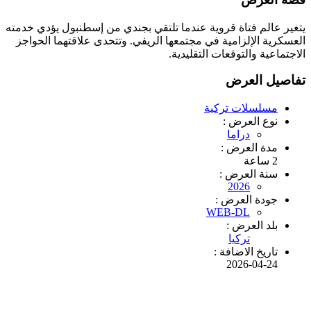
يتغير عالم فتاة قروية عندما تلتقي بجندي من إسطنبول يؤدي خدمته
العسكرية الإلزامية في مجتمعها الريفي. وتتحدى علاقتهما الحواجز
الاجتماعية والتوقعات التقليدية.
تفاصيل العرض
مسلسلات تركية
نوع العرض :
دراما
مدة العرض :
2 ساعة
سنة العرض :
2026
جودة العرض :
WEB-DL
بلد العرض :
تركيا
تاريخ الاضافة :
2026-04-24