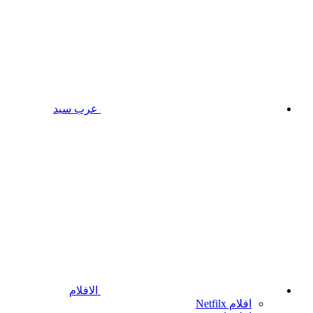
عرب سيد
الافلام
افلام Netfilx