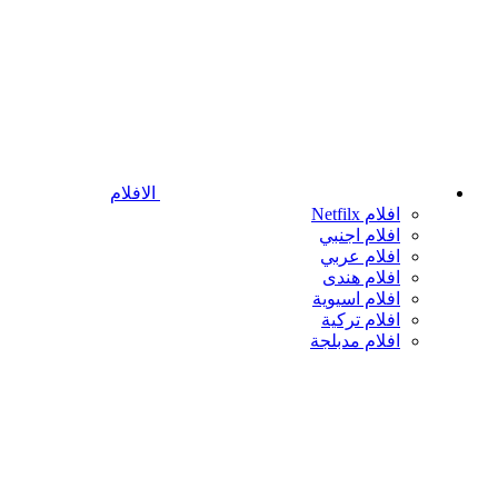
الافلام
افلام Netfilx
افلام اجنبي
افلام عربي
افلام هندى
افلام اسيوية
افلام تركية
افلام مدبلجة