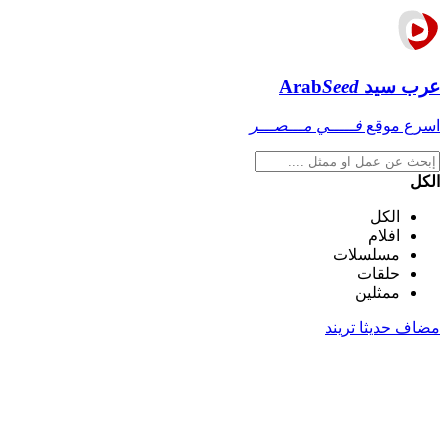
عرب سيد
Seed
Arab
اسرع موقع
فـــــي مـــصـــر
الكل
الكل
افلام
مسلسلات
حلقات
ممثلين
مضاف حديثا
تريند