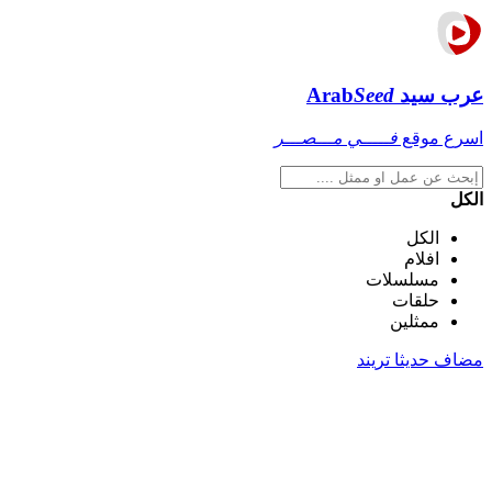
عرب سيد
Seed
Arab
اسرع موقع
فـــــي مـــصـــر
الكل
الكل
افلام
مسلسلات
حلقات
ممثلين
مضاف حديثا
تريند