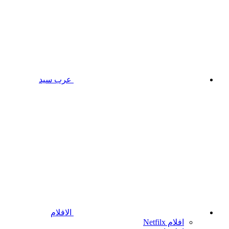
عرب سيد
الافلام
افلام Netfilx