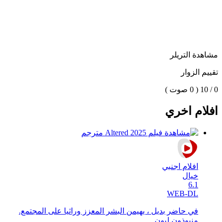
مشاهدة التريلر
تقييم الزوار
0 / 10
( 0 صوت )
افلام اخري
افلام اجنبي
خيال
6.1
WEB-DL
في حاضر بديل ، يهيمن البشر المعزز وراثيا على المجتمع.
منبوذون ليون ...