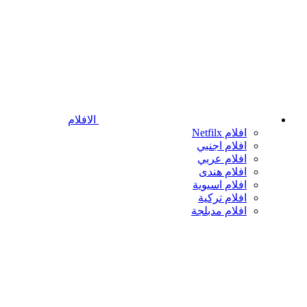
الافلام
افلام Netfilx
افلام اجنبي
افلام عربي
افلام هندى
افلام اسيوية
افلام تركية
افلام مدبلجة