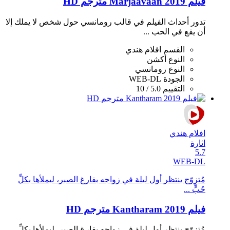
فيلم Marjaavaan 2019 مترجم HD
تدور أحداث الفيلم في قالب رومانسي حول شخص لا يملك إلا
أن يقع في الحب ...
القسم
افلام هندي
النوع
أكشن
النوع
رومانسي
الجودة
WEB-DL
التقييم
5.0 / 10
افلام هندي
اثارة
5.7
WEB-DL
مُتزوّج ينتظر أول ليلة في زواجه بفارغ الصبر، ليملأها بكلِّ
حُبٍّ ...
فيلم Kantharam 2019 مترجم HD
مُتزوّج ينتظر أول ليلة في زواجه بفارغ الصبر، ليملأها بكلِّ