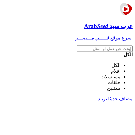
عرب سيد
Seed
Arab
اسرع موقع
فـــــي مـــصـــر
الكل
الكل
افلام
مسلسلات
حلقات
ممثلين
مضاف حديثا
تريند