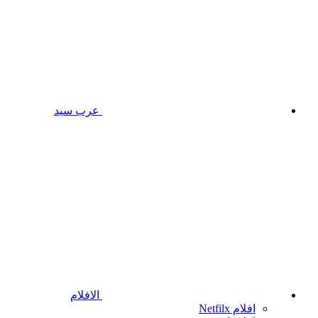
عرب سيد
الافلام
افلام Netfilx