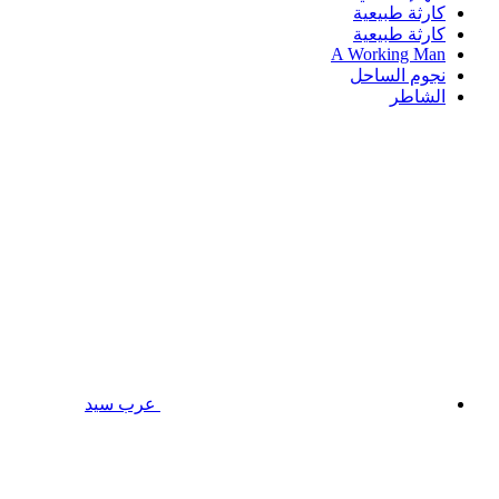
كارثة طبيعية
كارثة طبيعية
A Working Man
نجوم الساحل
الشاطر
عرب سيد