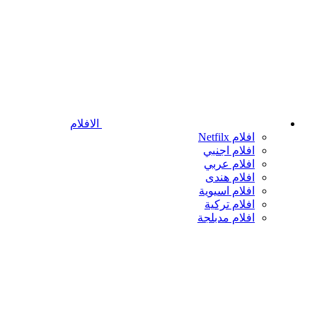
الافلام
افلام Netfilx
افلام اجنبي
افلام عربي
افلام هندى
افلام اسيوية
افلام تركية
افلام مدبلجة