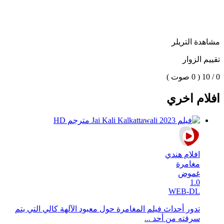
مشاهدة التريلر
تقييم الزوار
0 / 10
( 0 صوت )
افلام اخري
افلام هندي
مغامرة
غموض
1.0
WEB-DL
تدور أحداث فيلم المغامرة حول معبود الآلهة كالي التي يتم
سرقته من أحد ...