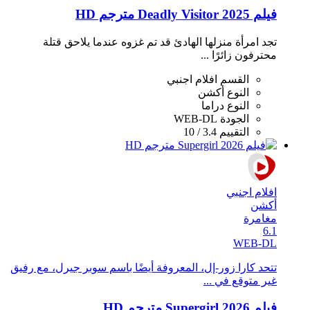
فيلم Deadly Visitor 2025 مترجم HD
تجد امرأة منزلها الهادئ قد تم غزوه عندما يلاحق قتلة
محترفون زائرًا ...
القسم
افلام اجنبي
النوع
أكشن
النوع
دراما
الجودة
WEB-DL
التقييم
3.4 / 10
افلام اجنبي
أكشن
مغامرة
6.1
WEB-DL
تتحد كارا زور-إل، المعروفة أيضًا باسم سوبر جيرل، مع رفيق
غير متوقع في ...
فيلم Supergirl 2026 مترجم HD