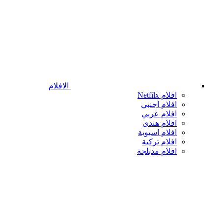
الافلام
افلام Netfilx
افلام اجنبي
افلام عربي
افلام هندى
افلام اسيوية
افلام تركية
افلام مدبلجة