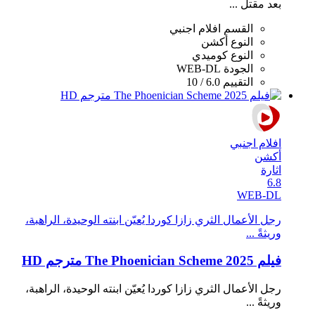
بعد مقتل ...
القسم
افلام اجنبي
النوع
أكشن
النوع
كوميدي
الجودة
WEB-DL
التقييم
6.0 / 10
افلام اجنبي
أكشن
اثارة
6.8
WEB-DL
رجل الأعمال الثري زازا كوردا يُعيّن ابنته الوحيدة، الراهبة،
وريثةً ...
فيلم The Phoenician Scheme 2025 مترجم HD
رجل الأعمال الثري زازا كوردا يُعيّن ابنته الوحيدة، الراهبة،
وريثةً ...