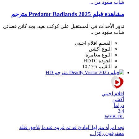
شاب منبوذ من ...
مشاهدة فيلم Predator Badlands 2025 مترجم
تدور الأحداث في المستقبل على كوكب بعيد، يجد كائن فضائي
شاب منبوذ من ...
القسم
افلام اجنبي
النوع
أكشن
النوع
مغامرة
الجودة
HDTC
التقييم
7.5 / 10
افلام اجنبي
أكشن
دراما
3.4
WEB-DL
تجد امرأة منزلها الهادئ قد تم غزوه عندما يلاحق قتلة
محترفون زائرًا ...