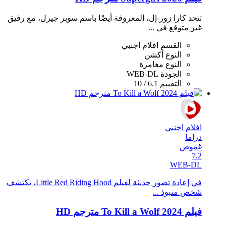
تتحد كارا زور-إل، المعروفة أيضًا باسم سوبر جيرل، مع رفيق
غير متوقع في ...
القسم
افلام اجنبي
النوع
أكشن
النوع
مغامرة
الجودة
WEB-DL
التقييم
6.1 / 10
افلام اجنبي
دراما
غموض
7.2
WEB-DL
في إعادة تصور حديثة لفيلم Little Red Riding Hood، يكتشف
شخص منبوذ ...
فيلم To Kill a Wolf 2024 مترجم HD