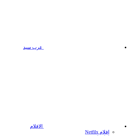
عرب سيد
الافلام
افلام Netfilx