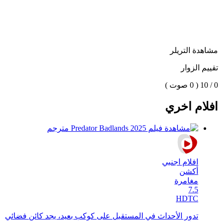
مشاهدة التريلر
تقييم الزوار
0 / 10
( 0 صوت )
افلام اخري
افلام اجنبي
أكشن
مغامرة
7.5
HDTC
تدور الأحداث في المستقبل على كوكب بعيد، يجد كائن فضائي