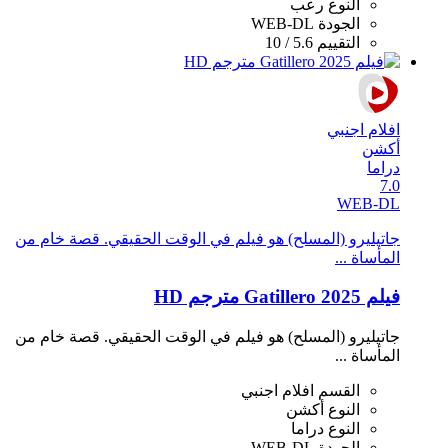
النوع
رعب
الجودة
WEB-DL
التقييم
5.6 / 10
افلام اجنبي
أكشن
دراما
7.0
WEB-DL
جاتيليرو (المسلح) هو فيلم في الوقت الحقيقي. قصة خام من
المأساة ...
فيلم Gatillero 2025 مترجم HD
جاتيليرو (المسلح) هو فيلم في الوقت الحقيقي. قصة خام من
المأساة ...
القسم
افلام اجنبي
النوع
أكشن
النوع
دراما
الجودة
WEB-DL