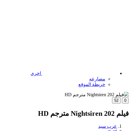
اخري
مصارعه
خريطة الموقع
52
0
فيلم Nightsiren 202 مترجم HD
عرب سيد