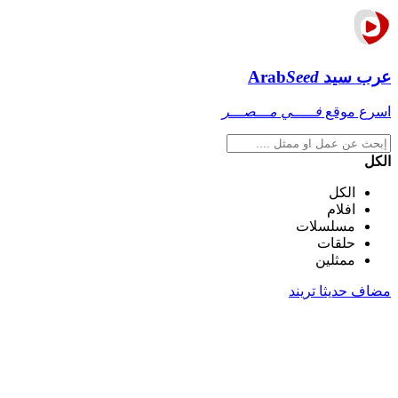
عرب سيد
Seed
Arab
اسرع موقع
فـــــي مـــصـــر
الكل
الكل
افلام
مسلسلات
حلقات
ممثلين
مضاف حديثا
تريند