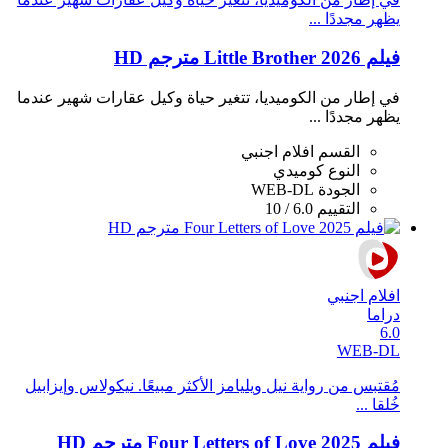
يظهر مجددًا ...
فيلم Little Brother 2026 مترجم HD
في إطار من الكوميديا، تتغير حياة وكيل عقارات شهير عندما
يظهر مجددًا ...
القسم
افلام اجنبي
النوع
كوميدي
الجودة
WEB-DL
التقييم
6.0 / 10
افلام اجنبي
دراما
6.0
WEB-DL
مُقتبس من رواية نيل ويليامز الأكثر مبيعًا. نيكولاس وإيزابيل
خُلقا ...
فيلم Four Letters of Love 2025 مترجم HD