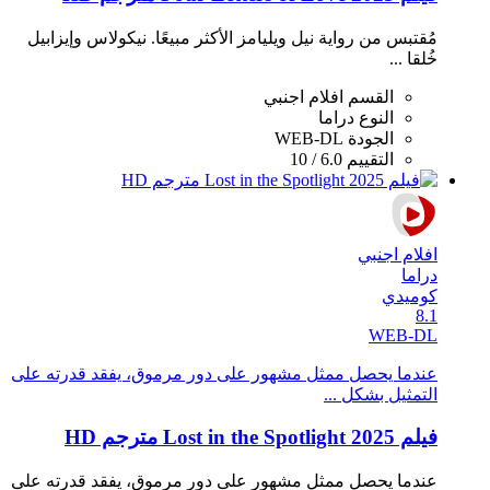
مُقتبس من رواية نيل ويليامز الأكثر مبيعًا. نيكولاس وإيزابيل
خُلقا ...
القسم
افلام اجنبي
النوع
دراما
الجودة
WEB-DL
التقييم
6.0 / 10
افلام اجنبي
دراما
كوميدي
8.1
WEB-DL
عندما يحصل ممثل مشهور على دور مرموق، يفقد قدرته على
التمثيل بشكل ...
فيلم Lost in the Spotlight 2025 مترجم HD
عندما يحصل ممثل مشهور على دور مرموق، يفقد قدرته على