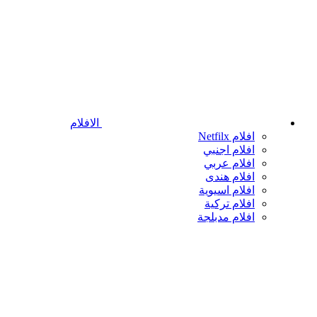
الافلام
افلام Netfilx
افلام اجنبي
افلام عربي
افلام هندى
افلام اسيوية
افلام تركية
افلام مدبلجة