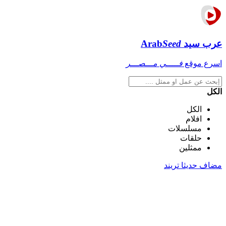
عرب سيد
Seed
Arab
اسرع موقع
فـــــي مـــصـــر
الكل
الكل
افلام
مسلسلات
حلقات
ممثلين
مضاف حديثا
تريند