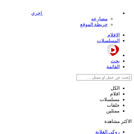
اخري
مصارعه
خريطة الموقع
الافلام
المسلسلات
بحث
القائمة
الكل
افلام
مسلسلات
حلقات
ممثلين
الاكثر مشاهدة
روكي الغلابة