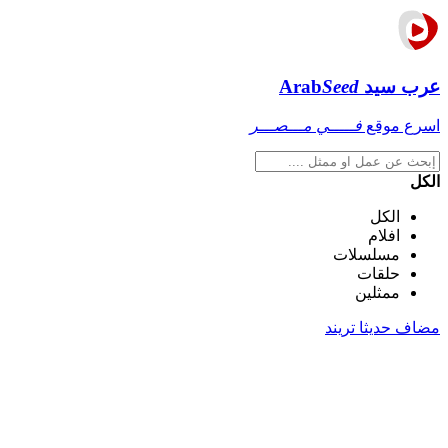
عرب سيد
Seed
Arab
اسرع موقع
فـــــي مـــصـــر
الكل
الكل
افلام
مسلسلات
حلقات
ممثلين
مضاف حديثا
تريند