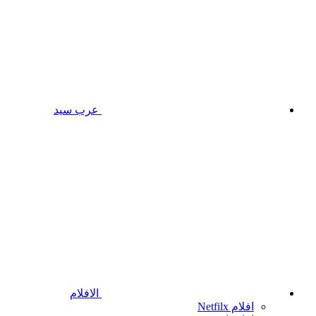
عرب سيد
الافلام
افلام Netfilx