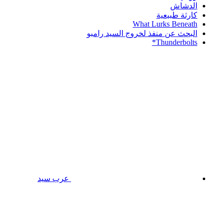
الدشاش
كارثة طبيعية
What Lurks Beneath
البحث عن منفذ لخروج السيد رامبو
Thunderbolts*
عرب سيد