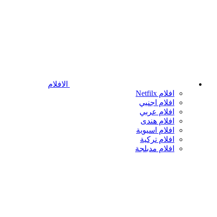
الافلام
افلام Netfilx
افلام اجنبي
افلام عربي
افلام هندى
افلام اسيوية
افلام تركية
افلام مدبلجة