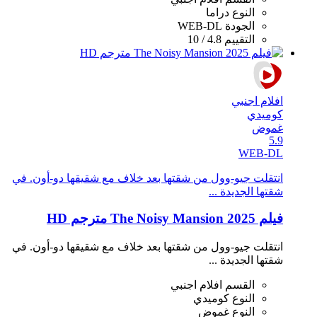
النوع
دراما
الجودة
WEB-DL
التقييم
4.8 / 10
افلام اجنبي
كوميدي
غموض
5.9
WEB-DL
انتقلت جيو-وول من شقتها بعد خلاف مع شقيقها دو-أون. في
شقتها الجديدة ...
فيلم The Noisy Mansion 2025 مترجم HD
انتقلت جيو-وول من شقتها بعد خلاف مع شقيقها دو-أون. في
شقتها الجديدة ...
القسم
افلام اجنبي
النوع
كوميدي
النوع
غموض