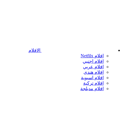
الافلام
افلام Netfilx
افلام اجنبي
افلام عربي
افلام هندى
افلام اسيوية
افلام تركية
افلام مدبلجة