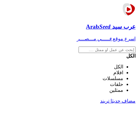
عرب سيد
Seed
Arab
اسرع موقع
فـــــي مـــصـــر
الكل
الكل
افلام
مسلسلات
حلقات
ممثلين
مضاف حديثا
تريند