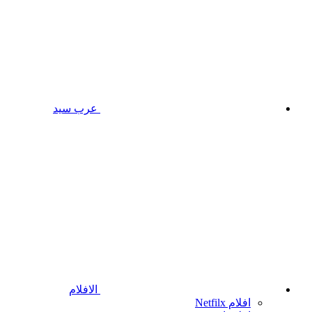
عرب سيد
الافلام
افلام Netfilx