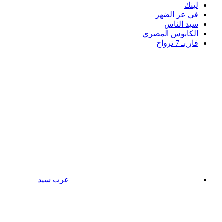
لينك
في عز الضهر
سيد الناس
الكابوس المصري
فار بـ 7 ترواح
عرب سيد