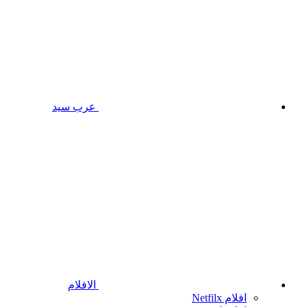
عرب سيد
الافلام
افلام Netfilx