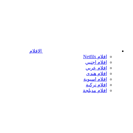
الافلام
افلام Netfilx
افلام اجنبي
افلام عربي
افلام هندى
افلام اسيوية
افلام تركية
افلام مدبلجة