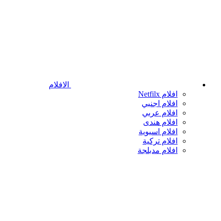
الافلام
افلام Netfilx
افلام اجنبي
افلام عربي
افلام هندى
افلام اسيوية
افلام تركية
افلام مدبلجة