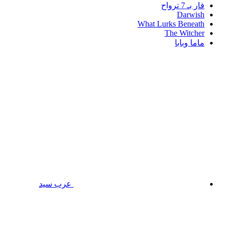
فار بـ 7 ترواح
Darwish
What Lurks Beneath
The Witcher
ماما وبابا
عرب سيد