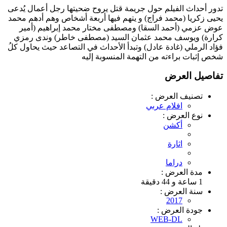
تدور أحداث الفيلم حول جريمة قتل يروح ضحيتها رجل أعمال يُدعى
يحيى زكريا (محمد فراج) و يتهم فيها أربعة أشخاص وهم أدهم محمد
عوض عزمي (أحمد السقا) ومصطفى مختار محمد إبراهيم (أمير
كرارة) ويوسف محمد عثمان السيد (مصطفى خاطر) وندى رمزي
فؤاد الرملي (غادة عادل) وتبدأ الأحداث في التصاعد حيث يحاول كلُ
شخص إثبات براءته من التهمة المنسوبة إليه
تفاصيل العرض
تصنيف العرض :
افلام عربي
نوع العرض :
أكشن
اثارة
دراما
مدة العرض :
1 ساعة و 44 دقيقة
سنة العرض :
2017
جودة العرض :
WEB-DL