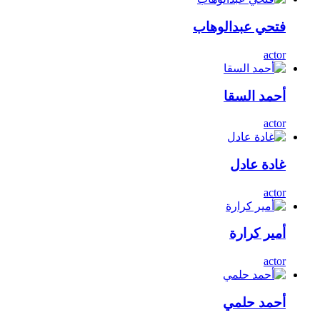
فتحي عبدالوهاب
actor
أحمد السقا
actor
غادة عادل
actor
أمير كرارة
actor
أحمد حلمي