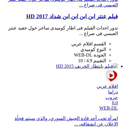
العبسي فى صراع ...
فيلم عنتر ابن ابن ابن ابن شداد 2017 HD
تدور احداث الفيلم فى اطار كوميدى ساخر حول حفيد عنتر
العبسي فى صراع ...
القسم
افلام عربي
النوع
كوميدي
الجودة
WEB-DL
التقييم
4.9 / 10
افلام عربي
دراما
حروب
6.0
WEB-DL
امرأة تحب أحد قادة الجبش السوري، والذي سيتم فجأة
الإعلان عن انشقاقه، ...