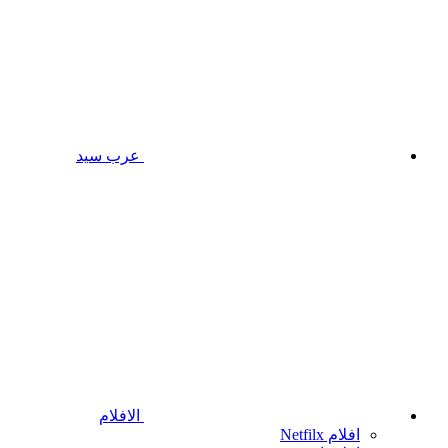
عرب سيد
الافلام
افلام Netfilx