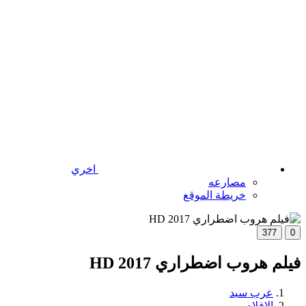
اخري
مصارعه
خريطة الموقع
377
0
فيلم هروب اضطراري 2017 HD
عرب سيد
الافلام