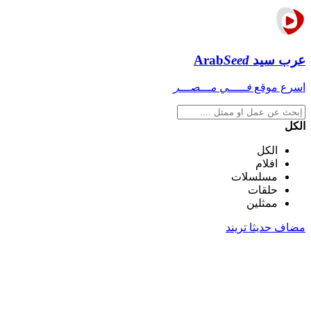
عرب سيد
Seed
Arab
اسرع موقع
فـــــي مـــصـــر
الكل
الكل
افلام
مسلسلات
حلقات
ممثلين
مضاف حديثا
تريند