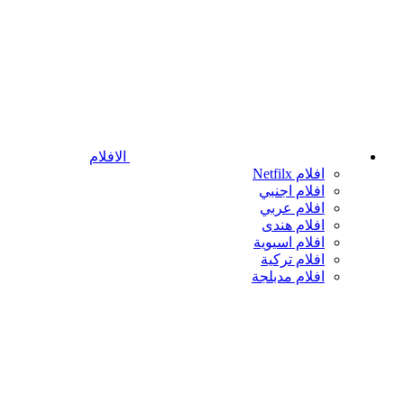
الافلام
افلام Netfilx
افلام اجنبي
افلام عربي
افلام هندى
افلام اسيوية
افلام تركية
افلام مدبلجة