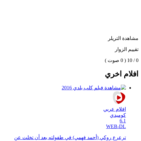
مشاهدة التريلر
تقييم الزوار
0 / 10
( 0 صوت )
افلام اخري
افلام عربي
كوميدي
6.1
WEB-DL
ترعرع روكي (أحمد فهمي) في طفولته بعد أن تخلت عن