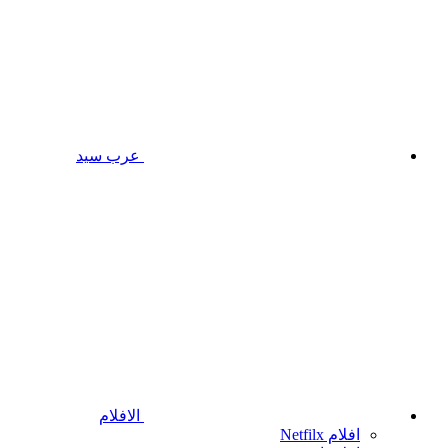
عرب سيد
الافلام
افلام Netfilx