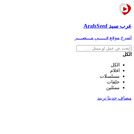
عرب سيد
Seed
Arab
اسرع موقع
فـــــي مـــصـــر
الكل
الكل
افلام
مسلسلات
حلقات
ممثلين
مضاف حديثا
تريند