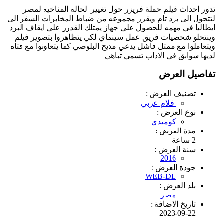
تدور احداث فيلم حملة فريزر حول تغيير الحاله المناخيه لمصر
لتتحول الى برد تام ويقرر مجموعه من ضباط المخابرات السفر الى
ايطاليا فى مهمه للحصول على جهاز يمتلك القدرر على ايقاف البرد
وينتحلو شحصيات فريق عمل سينماي لكي يتظاهروا بتصوير فيلم
ويتعاملوا مع ممثل فاشل يدعي مديح البلوصي كما يتعاونوا مع فتاه
لديها سوابق فى الاداب تسمي تباهى
تفاصيل العرض
تصنيف العرض :
افلام عربي
نوع العرض :
كوميدي
مدة العرض :
2 ساعة
سنة العرض :
2016
جودة العرض :
WEB-DL
بلد العرض :
مصر
تاريخ الاضافة :
2023-09-22