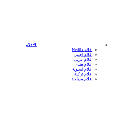
الافلام
افلام Netfilx
افلام اجنبي
افلام عربي
افلام هندى
افلام اسيوية
افلام تركية
افلام مدبلجة