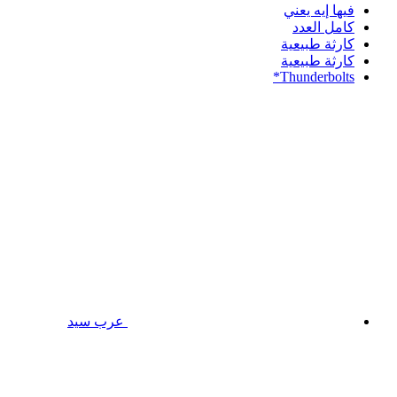
فيها إيه يعني
كامل العدد
كارثة طبيعية
كارثة طبيعية
Thunderbolts*
عرب سيد