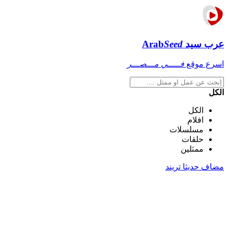
عرب سيد
Seed
Arab
اسرع موقع
فـــــي مـــصـــر
الكل
الكل
افلام
مسلسلات
حلقات
ممثلين
مضاف حديثا
تريند