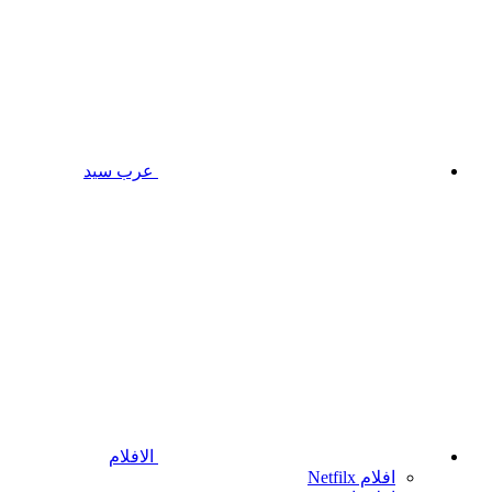
عرب سيد
الافلام
افلام Netfilx