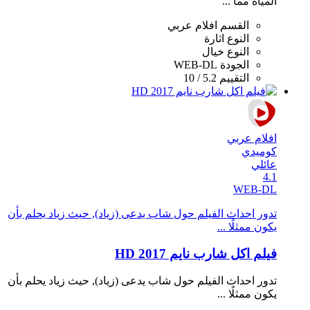
المياه مما ...
القسم
افلام عربي
النوع
اثارة
النوع
خيال
الجودة
WEB-DL
التقييم
5.2 / 10
افلام عربي
كوميدي
عائلي
4.1
WEB-DL
تدور احداث الفيلم حول شاب يدعى (زياد), حيث زياد يحلم بأن
يكون ممثلًا ...
فيلم اكل شارب نايم 2017 HD
تدور احداث الفيلم حول شاب يدعى (زياد), حيث زياد يحلم بأن
يكون ممثلًا ...