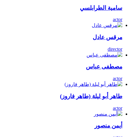
سامية الطرابلسي
actor
مرقس عادل
director
مصطفى عباس
actor
طاهر أبو ليلة (طاهر فاروز)
actor
أيمن منصور