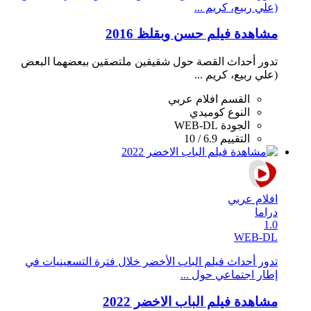
(علي ربيع، كريم ...
مشاهدة فيلم حسن وبقلظ 2016
تدور أحداث القصة حول شقيقين ملتصقين ببعضهما البعض
(علي ربيع، كريم ...
القسم
افلام عربي
النوع
كوميدي
الجودة
WEB-DL
التقييم
6.9 / 10
افلام عربي
دراما
1.0
WEB-DL
تدور أحداث فيلم الباب الأخضر خلال فترة التسعينيات في
إطار اجتماعي حول ...
مشاهدة فيلم الباب الاخضر 2022