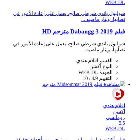
WEB-DL
شولبول باندي شرطي صالح، يعمل على إعادة اﻷمور في
نصابها، ويثار ماضيه ...
فيلم Dabangg 3 2019 مترجم HD
شولبول باندي شرطي صالح، يعمل على إعادة اﻷمور في
نصابها، ويثار ماضيه ...
القسم
افلام هندي
النوع
أكشن
الجودة
WEB-DL
التقييم
4.9 / 10
افلام هندي
أكشن
رومانسي
5.5
WEB-DL
فيلم أكشن دراما رومانسي مستوحى من أحداث حقيقة