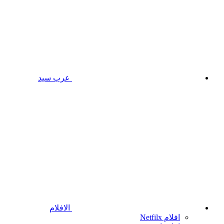
عرب سيد
الافلام
افلام Netfilx