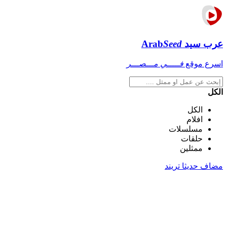
عرب سيد
Seed
Arab
اسرع موقع
فـــــي مـــصـــر
الكل
الكل
افلام
مسلسلات
حلقات
ممثلين
مضاف حديثا
تريند