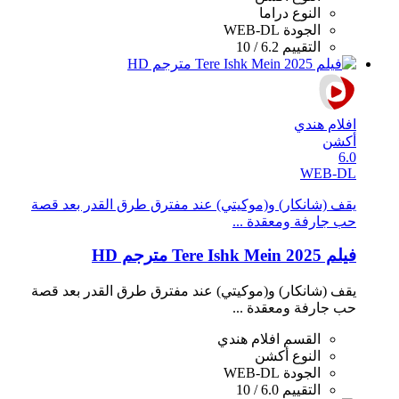
النوع
دراما
الجودة
WEB-DL
التقييم
6.2 / 10
افلام هندي
أكشن
6.0
WEB-DL
يقف (شانكار) و(موكيتي) عند مفترق طرق القدر بعد قصة
حب جارفة ومعقدة ...
فيلم Tere Ishk Mein 2025 مترجم HD
يقف (شانكار) و(موكيتي) عند مفترق طرق القدر بعد قصة
حب جارفة ومعقدة ...
القسم
افلام هندي
النوع
أكشن
الجودة
WEB-DL
التقييم
6.0 / 10