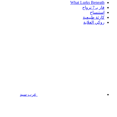
What Lurks Beneath
فار بـ 7 ترواح
استنساخ
كارثة طبيعية
روكي الغلابة
عرب سيد