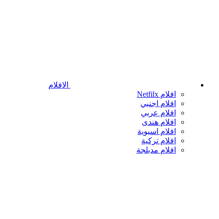
الافلام
افلام Netfilx
افلام اجنبي
افلام عربي
افلام هندى
افلام اسيوية
افلام تركية
افلام مدبلجة