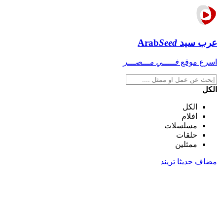
عرب سيد
Seed
Arab
اسرع موقع
فـــــي مـــصـــر
الكل
الكل
افلام
مسلسلات
حلقات
ممثلين
مضاف حديثا
تريند