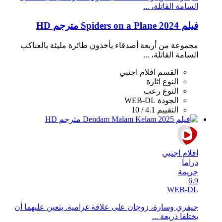
السامة القاتلة، ...
فيلم Spiders on a Plane 2024 مترجم HD
مجموعة من أربعة أصدقاء يأخذون طائرة مليئة بالعناكب
السامة القاتلة، ...
القسم
افلام اجنبي
النوع
اثارة
النوع
رعب
الجودة
WEB-DL
التقييم
4.1 / 10
افلام اجنبي
دراما
جريمة
6.9
WEB-DL
جيفري وسارة، زوجان على علاقة غرامية. يتعين عليهما أن
يختلقا ذريعة ...