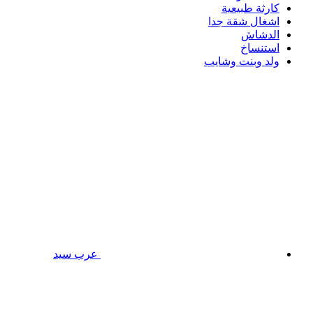
كارثة طبيعية
اشغال شقة جدا
الدشاش
استنساخ
ولد وبنت وشايب
عرب سيد