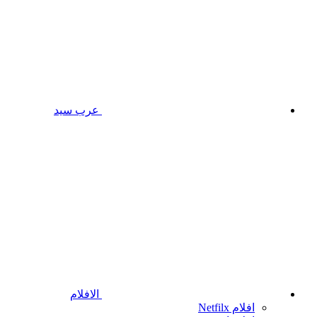
عرب سيد
الافلام
افلام Netfilx