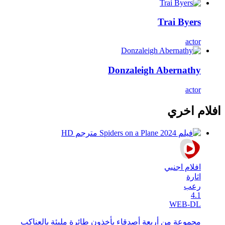
Trai Byers
actor
Donzaleigh Abernathy
actor
افلام اخري
افلام اجنبي
اثارة
رعب
4.1
WEB-DL
مجموعة من أربعة أصدقاء يأخذون طائرة مليئة بالعناكب