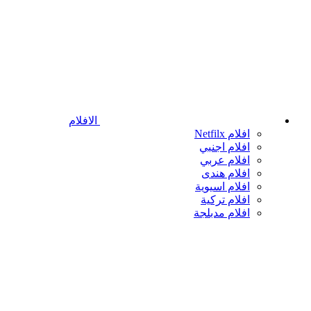
الافلام
افلام Netfilx
افلام اجنبي
افلام عربي
افلام هندى
افلام اسيوية
افلام تركية
افلام مدبلجة