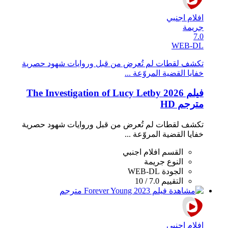
افلام اجنبي
جريمة
7.0
WEB-DL
تكشف لقطات لم تُعرض من قبل وروايات شهود حصرية
خفايا القضية المروّعة ...
فيلم The Investigation of Lucy Letby 2026
مترجم HD
تكشف لقطات لم تُعرض من قبل وروايات شهود حصرية
خفايا القضية المروّعة ...
القسم
افلام اجنبي
النوع
جريمة
الجودة
WEB-DL
التقييم
7.0 / 10
افلام اجنبي