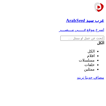
عرب سيد
Seed
Arab
اسرع موقع
فـــــي مـــصـــر
الكل
الكل
افلام
مسلسلات
حلقات
ممثلين
مضاف حديثا
تريند