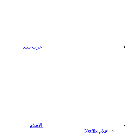
عرب سيد
الافلام
افلام Netfilx